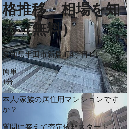
格推移・相場を知
る（無料）
愛知県半田市新居町4丁目1-1
簡単
1分
本人/家族の居住用マンションです
か？
質問に答えて査定依頼スタート