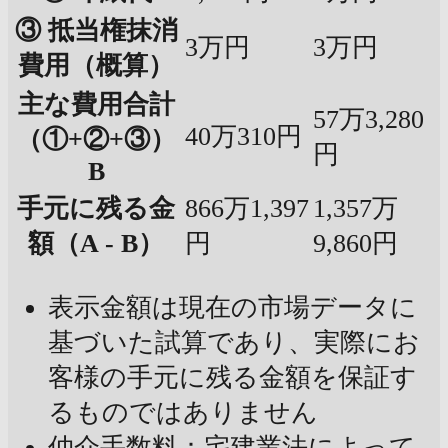
③ 抵当権抹消
3万円
3万円
費用（概算）
主な費用合計
57万3,280
40万310円
（①+②+③）
円
B
手元に残る金
866万1,397
1,357万
額（A - B）
円
9,860円
表示金額は現在の市場データに
基づいた試算であり、実際にお
客様の手元に残る金額を保証す
るものではありません
仲介手数料：宅建業法によって