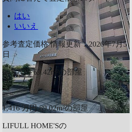
はい
いいえ
参考査定価格
情報更新：2026年7月5
日
907
万円
69.42m²の部屋
〜
1,416
万円
89.02m²の部屋
LIFULL HOME'Sの