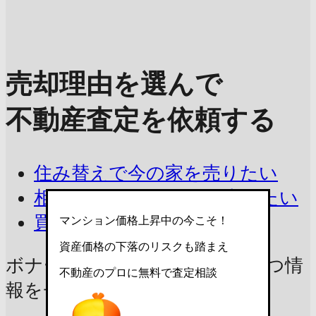
売却理由を選んで
不動産査定を依頼する
住み替えで今の家を売りたい
相続したマンションを売りたい
買取を相談したい
マンション価格上昇中の今こそ！
資産価格の下落のリスクも踏まえ
ボナール半田新居の売却に
役立つ情
不動産のプロに無料で査定相談
報をチェック！