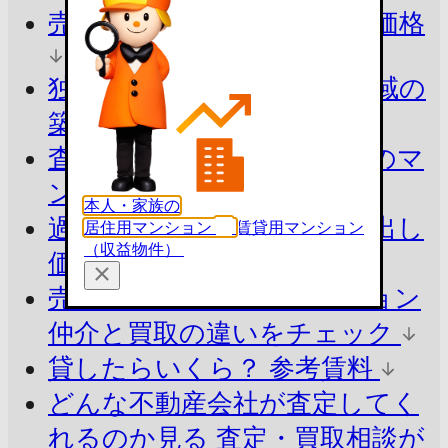
売ったらいくら？
参考査定価格
独自ロジックで算出
同じ地域の
築年別の平均価格
査定価格の目安を知る
周辺のマ
ンションと比較
本人・家族の
過去の売出し価格を知る
売出し
居住用マンション
賃貸用マンション
（収益物件）
価格の掲載履歴(7件)
売却の方法でシミュレーション
仲介と買取の違いをチェック
貸したらいくら？
参考賃料
どんな不動産会社が査定してく
れるのか見る
査定・買取相談が