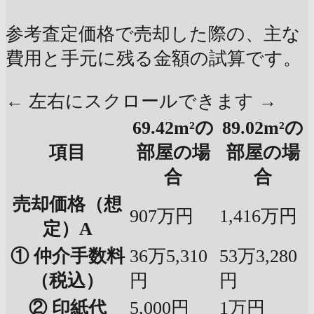
参考査定価格で売却した際の、主な
費用と手元に残る金額の試算です。
← 左右にスクロールできます →
69.42m²の
89.02m²の
項目
部屋の場
部屋の場
合
合
売却価格（想
907万円
1,416万円
定）A
① 仲介手数料
36万5,310
53万3,280
（税込）
円
円
② 印紙代
5,000円
1万円