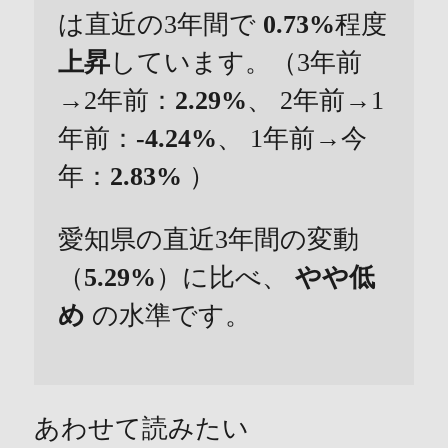
は直近の3年間で
0.73%
程度
上昇
しています。（3年前
→2年前：
2.29%
、 2年前→1
年前：
-4.24%
、 1年前→今
年：
2.83%
）
愛知県の直近3年間の変動
（
5.29%
）に比べ、
やや低
め
の水準です。
あわせて読みたい