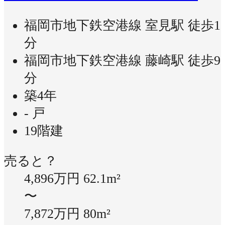
福岡市地下鉄空港線 室見駅 徒歩1
分
福岡市地下鉄空港線 藤崎駅 徒歩9
分
築4年
- 戸
19階建
売ると？
4,896万円
62.1m²
〜
7,872万円
80m²