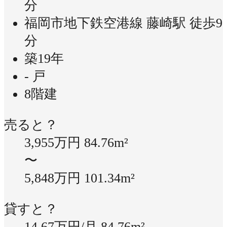
分
福岡市地下鉄空港線 藤崎駅 徒歩9
分
築19年
- 戸
8階建
売ると？
3,955万円
84.76m²
〜
5,848万円
101.34m²
貸すと？
14.67万円/月
84.76m²