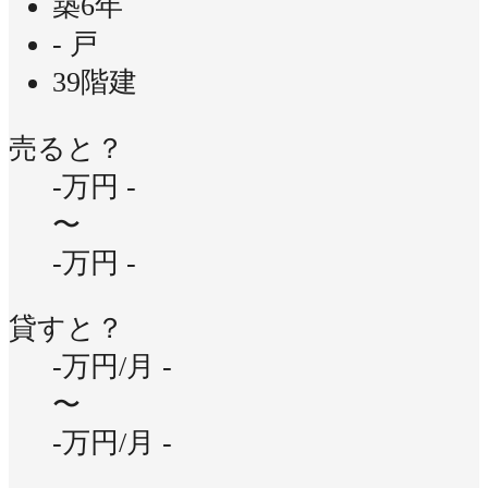
築6年
- 戸
39階建
売ると？
-万円
-
〜
-万円
-
貸すと？
-万円/月
-
〜
-万円/月
-