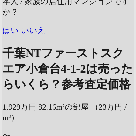
本人 / 家族の居住用マンションです
か？
はい
いいえ
千葉NTファーストスク
エア小倉台4-1-2は売った
らいくら？
参考査定価格
1,929万円
82.16m²の部屋
（23万円 /
m²）
〜