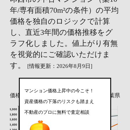
年/専有面積70m²の条件）の平均
価格を独自のロジックで計算
し、直近3年間の価格推移をグ
ラフ化しました。値上がり有無
を視覚的にご確認いただけま
す。
[情報更新：2026年8月9日]
マンション価格上昇中の今こそ！
価格（万円）
印西市
千葉県
資産価格の下落のリスクも踏まえ
4,000
不動産のプロに無料で査定相談
3,800
3,600
3,400
3,200