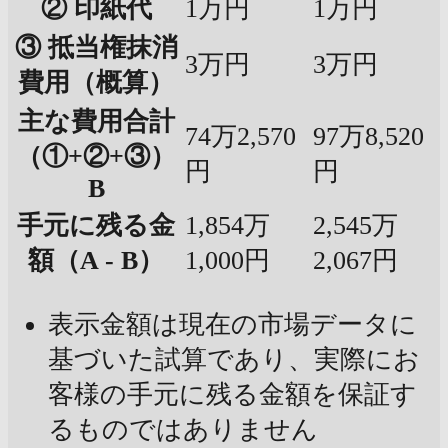
② 印紙代
1万円
1万円
③ 抵当権抹消
3万円
3万円
費用（概算）
主な費用合計
74万2,570
97万8,520
（①+②+③）
円
円
B
手元に残る金
1,854万
2,545万
額（A - B）
1,000円
2,067円
表示金額は現在の市場データに
基づいた試算であり、実際にお
客様の手元に残る金額を保証す
るものではありません