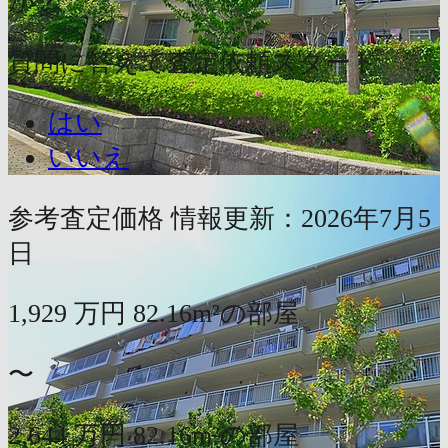
か？
質問に答えて査定依頼スタート
はい
いいえ
参考査定価格
情報更新：2026年7月5
日
1,929
万円
82.16m²の部屋
〜
2,644
万円
82.16m²の部屋