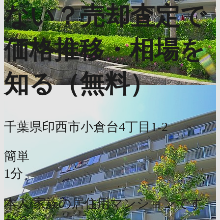
ない？売却査定で
価格推移・相場を
知る（無料）
千葉県印西市小倉台4丁目1-2
簡単
1分
本人/家族の居住用マンションです