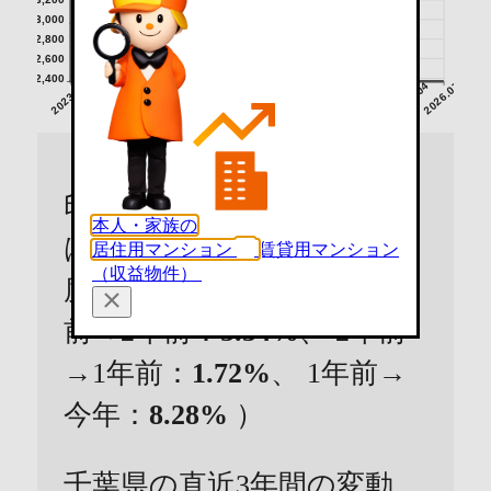
3,000
2,800
2,600
2,400
2023.07
2023.10
2024.01
2024.04
2024.07
2024.10
2025.01
2025.04
2025.07
2025.10
2026.01
2026.04
2026.07
印西市のマンションの価格
本人・家族の
は直近の3年間で
16.01%
程
居住用マンション
賃貸用マンション
（収益物件）
度
上昇
しています。（3年
前→2年前：
5.34%
、 2年前
→1年前：
1.72%
、 1年前→
今年：
8.28%
）
千葉県の直近3年間の変動