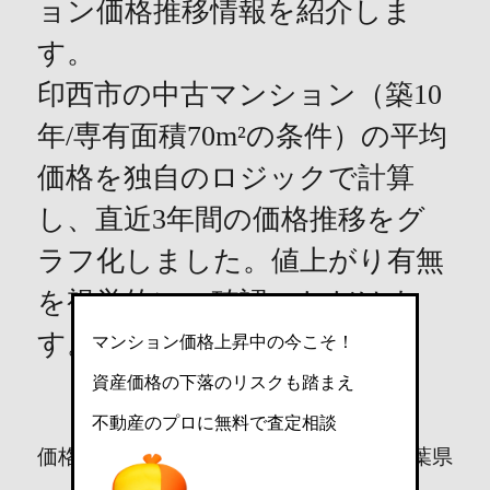
ョン価格推移情報を紹介しま
す。
印西市の中古マンション（築10
年/専有面積70m²の条件）の平均
価格を独自のロジックで計算
し、直近3年間の価格推移をグ
ラフ化しました。値上がり有無
を視覚的にご確認いただけま
す。
マンション価格上昇中の今こそ！
[情報更新：2026年8月9日]
資産価格の下落のリスクも踏まえ
不動産のプロに無料で査定相談
価格（万円）
印西市
千葉県