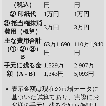
（税込）
円
円
② 印紙代
1万円
1万円
③ 抵当権抹消
3万円
3万円
費用（概算）
主な費用合計
63万1,690
110万1,940
（①+②+③）
円
円
B
手元に残る金
1,529万
2,907万
額（A - B）
1,343円
5,093円
表示金額は現在の市場データに
基づいた試算であり、実際にお
客様の手元に残る金額を保証す