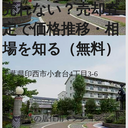
売れない？売却査
定で価格推移・相
場を知る（無料）
千葉県印西市小倉台4丁目3-6
簡単
1分
本人/家族の居住用マンションです