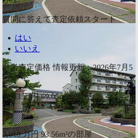
か？
質問に答えて査定依頼スタート
はい
いいえ
参考査定価格
情報更新：2026年7月5
日
1,593
万円
69.05m²の部屋
〜
3,018
万円
93.56m²の部屋