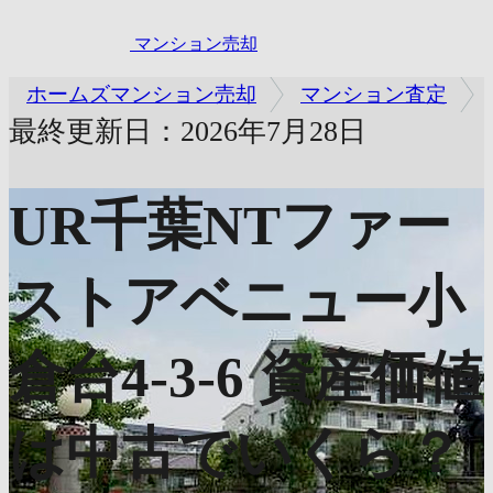
マンション売却
ホームズマンション売却
マンション査定
最終更新日：2026年7月28日
UR千葉NTファー
ストアベニュー小
倉台4-3-6
資産価値
は中古でいくら？