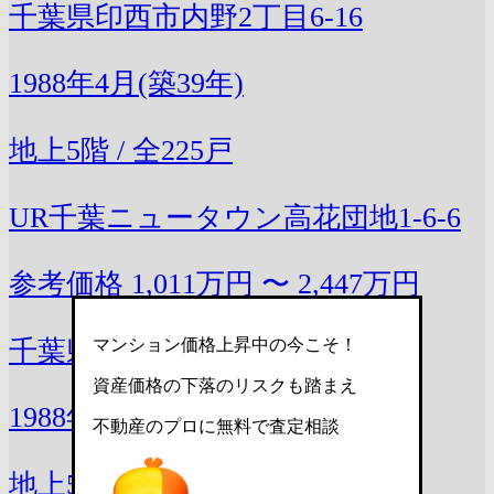
千葉県印西市内野2丁目6-16
1988年4月(築39年)
地上5階 / 全225戸
UR千葉ニュータウン高花団地1-6-6
参考価格
1,011万円 〜 2,447万円
マンション価格上昇中の今こそ！
千葉県印西市高花1丁目6-6
資産価格の下落のリスクも踏まえ
1988年4月(築39年)
不動産のプロに無料で査定相談
地上5階 / 全30戸