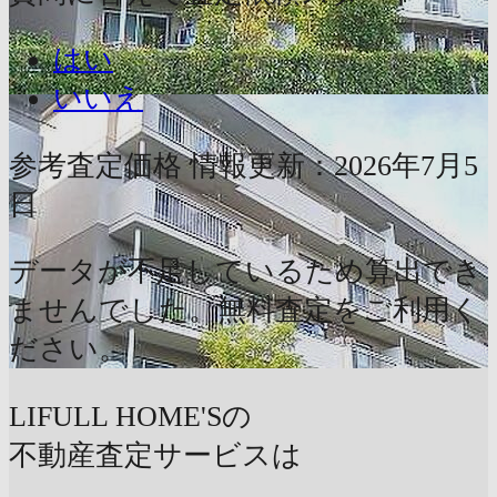
はい
いいえ
参考査定価格
情報更新：2026年7月5
日
データが不足しているため算出でき
ませんでした。無料査定をご利用く
ださい。
LIFULL HOME'Sの
不動産査定サービスは