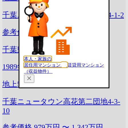
千葉ニュータウン高花第二団地4-1-2
参考価格
947万円 〜 1,298万円
千葉県印西市高花4丁目1-2
本人・家族の
居住用マンション
賃貸用マンション
1989年8月(築38年)
（収益物件）
地上5階 / 全465戸
千葉ニュータウン高花第二団地4-3-
10
参考価格
979万円 〜 1,342万円