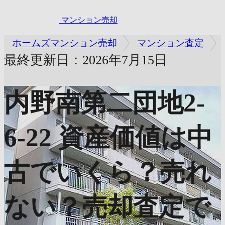
マンション売却
ホームズマンション売却
マンション査定
最終更新日：2026年7月15日
内野南第二団地2-
6-22
資産価値は中
古でいくら？売れ
ない？売却査定で