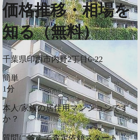
価格推移・相場を
知る（無料）
千葉県印西市内野2丁目6-22
簡単
1分
本人/家族の居住用マンションです
か？
質問に答えて査定依頼スタート