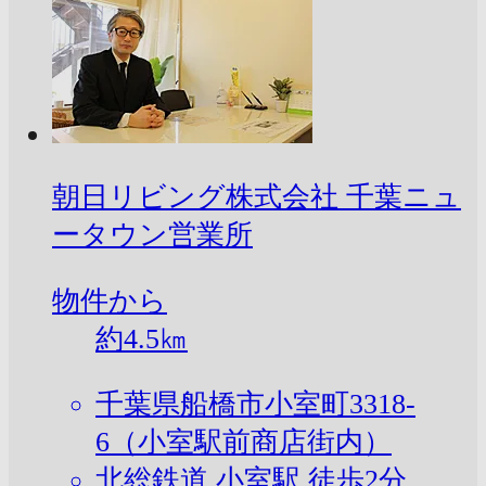
朝日リビング株式会社 千葉ニュ
ータウン営業所
物件から
約
4.5
㎞
千葉県船橋市小室町3318-
6（小室駅前商店街内）
北総鉄道 小室駅 徒歩2分