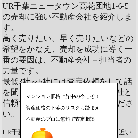
UR千葉ニュータウン高花団地1-6-5
の売却に強い不動産会社を紹介しま
す。
高く売りたい、早く売りたいなどの
希望をかなえ、売却を成功に導く一
番の要因は、不動産会社＋担当者の
力量です。
最低3社～5社には査定依頼をして話
を聞き、ご自身に合う不動産会社と
マンション価格上昇中の今こそ！
信頼できる担当者を見つけてくださ
資産価格の下落のリスクも踏まえ
い。
不動産のプロに無料で査定相談
UR千葉ニュータウン高花団地1-6-5から近い