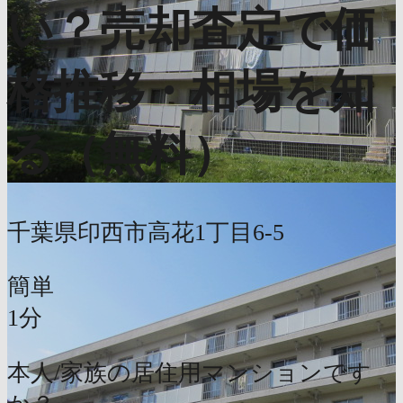
い？売却査定で価
格推移・相場を知
る（無料）
千葉県印西市高花1丁目6-5
簡単
1分
本人/家族の居住用マンションです