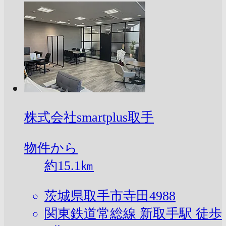
株式会社smartplus取手
物件から
約
15.1
㎞
茨城県取手市寺田4988
関東鉄道常総線 新取手駅 徒歩