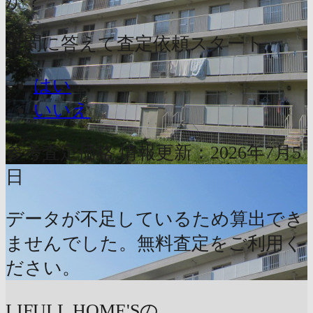
か？
質問に答えて査定依頼スタート
はい
いいえ
参考査定価格
情報更新：2026年7月5
日
データが不足しているため算出でき
ませんでした。無料査定をご利用く
ださい。
LIFULL HOME'Sの