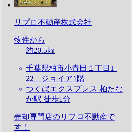
リプロ不動産株式会社
物件から
約
20.5
㎞
千葉県柏市小青田１丁目1-
22 ジョイア1階
つくばエクスプレス 柏たな
か駅 徒歩1分
売却専門店のリプロ不動産で
す！