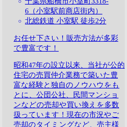
千葉県船橋市小室町3318-
6（小室駅前商店街内）
北総鉄道 小室駅 徒歩2分
お任せ下さい！販売方法が多彩
で豊富です！
昭和47年の設立以来、当社が公的
住宅の売買仲介業務で築いた豊
富な経験と独自のノウハウをも
とに、公団公社、民間マンショ
ンなどの売却や買い換えを多数
扱っています！現在の市況やご
売却のタイミングなど、売主様