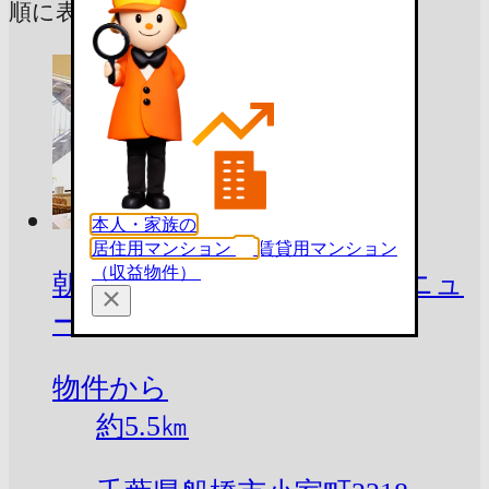
順に表示しています
本人・家族の
居住用マンション
賃貸用マンション
（収益物件）
朝日リビング株式会社 千葉ニュ
ータウン営業所
物件から
約
5.5
㎞