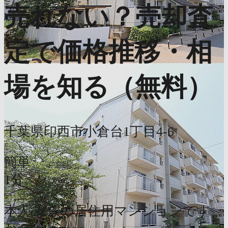
売れない？売却査
定で価格推移・相
場を知る（無料）
千葉県印西市小倉台1丁目4-6
簡単
1分
本人/家族の居住用マンションです