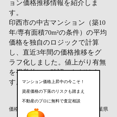
ョン価格推移情報を紹介しま
す。
印西市の中古マンション（築10
年/専有面積70m²の条件）の平均
価格を独自のロジックで計算
し、直近3年間の価格推移をグ
ラフ化しました。値上がり有無
を視覚的にご確認いただけま
す。
マンション価格上昇中の今こそ！
[情報更新：2026年7月9日]
資産価格の下落のリスクも踏まえ
不動産のプロに無料で査定相談
価格（万円）
印西市
千葉県