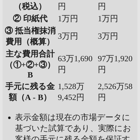
（税込）
円
円
② 印紙代
1万円
1万円
③ 抵当権抹消
3万円
3万円
費用（概算）
主な費用合計
63万1,690
97万1,920
（①+②+③）
円
円
B
手元に残る金
1,528万
2,526万58
額（A - B）
9,452円
円
表示金額は現在の市場データに
基づいた試算であり、実際にお
客様の手元に残る金額を保証す