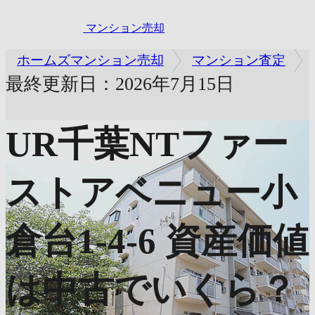
マンション売却
ホームズマンション売却
マンション査定
最終更新日：2026年7月15日
UR千葉NTファー
ストアベニュー小
倉台1-4-6
資産価値
は中古でいくら？