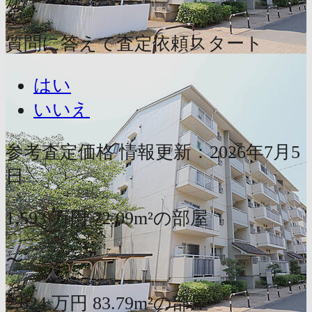
か？
質問に答えて査定依頼スタート
はい
いいえ
参考査定価格
情報更新：2026年7月5
日
1,593
万円
72.09m²の部屋
〜
2,624
万円
83.79m²の部屋