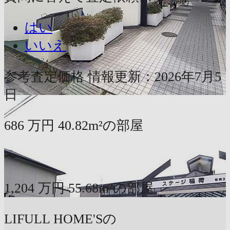
はい
いいえ
参考査定価格
情報更新：2026年7月5
日
686
万円
40.82m²の部屋
〜
1,204
万円
55.68m²の部屋
LIFULL HOME'Sの