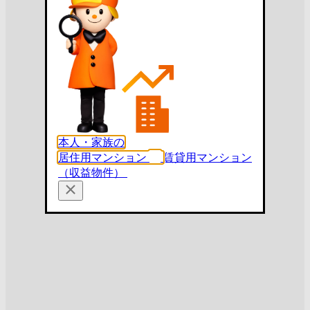
本人・家族の
居住用マンション
賃貸用マンション
（収益物件）