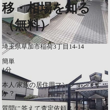
移・相場を知る
（無料）
埼玉県草加市稲荷3丁目14-14
簡単
1分
本人/家族の居住用マンションです
か？
質問に答えて査定依頼スタート