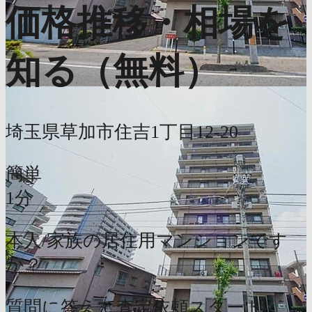
価格推移・相場を
知る（無料）
埼玉県草加市住吉1丁目12-20
簡単
1分
本人/家族の居住用マンションです
か？
質問に答えて査定依頼スタート