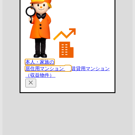
本人・家族の
居住用マンション
賃貸用マンション
（収益物件）