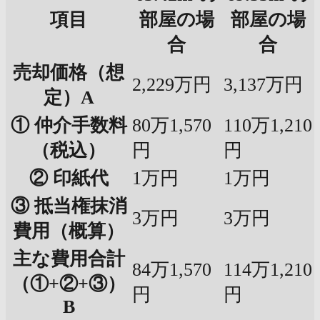
項目
部屋の場
部屋の場
合
合
売却価格（想
2,229万円
3,137万円
定）A
① 仲介手数料
80万1,570
110万1,210
（税込）
円
円
② 印紙代
1万円
1万円
③ 抵当権抹消
3万円
3万円
費用（概算）
主な費用合計
84万1,570
114万1,210
（①+②+③）
円
円
B