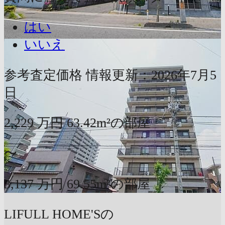
はい
いいえ
参考査定価格
情報更新：2026年7月5
日
2,229
万円
63.42m²の部屋
〜
3,137
万円
69.55m²の部屋
LIFULL HOME'Sの