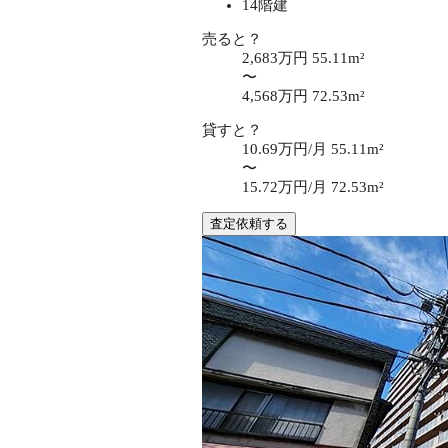
14階建
売ると？
2,683万円
55.11m²
〜
4,568万円
72.53m²
貸すと？
10.69万円/月
55.11m²
〜
15.72万円/月
72.53m²
査定依頼する