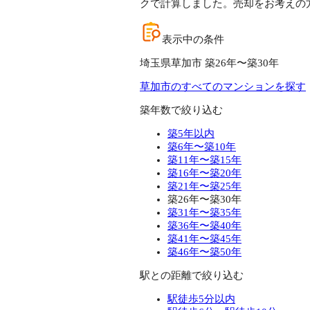
クで計算しました。売却をお考えの
表示中の条件
埼玉県草加市 築26年〜築30年
草加市のすべてのマンションを探す
築年数で絞り込む
築5年以内
築6年〜築10年
築11年〜築15年
築16年〜築20年
築21年〜築25年
築26年〜築30年
築31年〜築35年
築36年〜築40年
築41年〜築45年
築46年〜築50年
駅との距離で絞り込む
駅徒歩5分以内