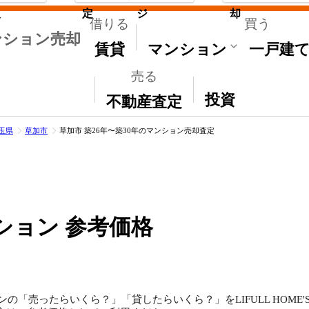
取
定
ジ
却
借りる
買う
ンション売却
賃貸
マンション
一戸建
売る
その他
投資
不動産査定
玉県
草加市
草加市 築26年〜築30年のマンション売却査定
ション 参考価格
ンの「売ったらいくら？」「貸したらいくら？」をLIFULL HOM