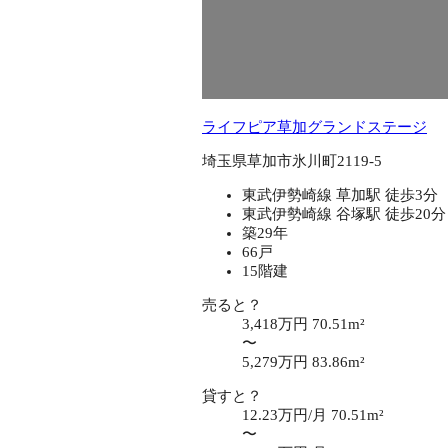
ライフピア草加グランドステージ
埼玉県草加市氷川町2119-5
東武伊勢崎線 草加駅 徒歩3分
東武伊勢崎線 谷塚駅 徒歩20分
築29年
66戸
15階建
売ると？
3,418万円
70.51m²
〜
5,279万円
83.86m²
貸すと？
12.23万円/月
70.51m²
〜