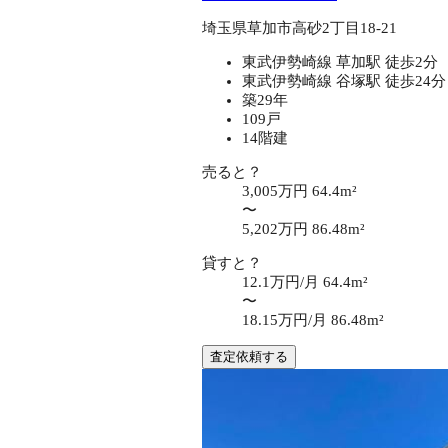
埼玉県草加市高砂2丁目18-21
東武伊勢崎線 草加駅 徒歩2分
東武伊勢崎線 谷塚駅 徒歩24分
築29年
109戸
14階建
売ると？
3,005万円
64.4m²
〜
5,202万円
86.48m²
貸すと？
12.1万円/月
64.4m²
〜
18.15万円/月
86.48m²
査定依頼する