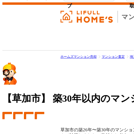
プ
マ
ホームズマンション売却
マンション査定
埼
【草加市】
築30年以内のマン
草加市の築26年〜築30年のマンショ