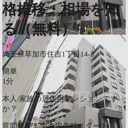
格推移・相場を知
る（無料）
埼玉県草加市住吉1丁目14-3
簡単
1分
本人/家族の居住用マンションです
か？
質問に答えて査定依頼スタート