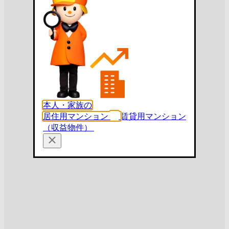
本人・家族の
居住用マンション
賃貸用マンション
（収益物件）