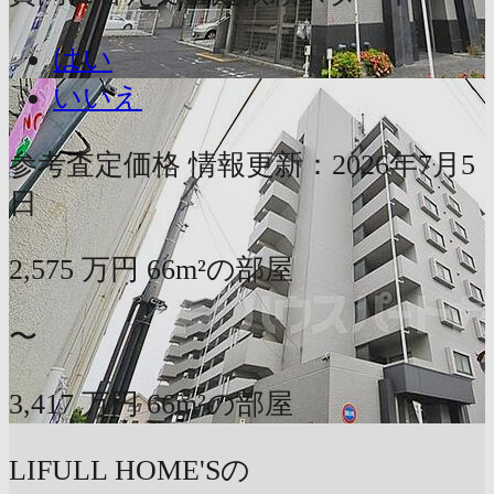
はい
いいえ
参考査定価格
情報更新：2026年7月5
日
2,575
万円
66m²の部屋
〜
3,417
万円
66m²の部屋
LIFULL HOME'Sの