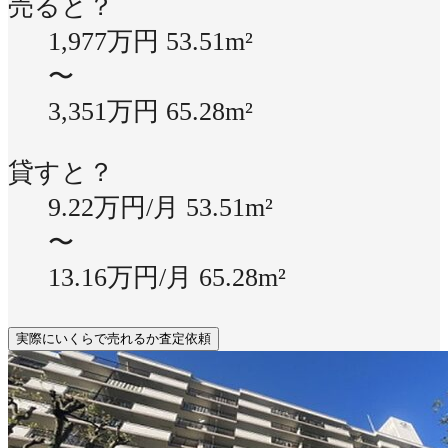
売ると？
1,977万円
53.51m²
〜
3,351万円
65.28m²
貸すと？
9.22万円/月
53.51m²
〜
13.16万円/月
65.28m²
実際にいくらで売れるか査定依頼