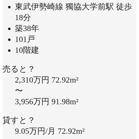
東武伊勢崎線 獨協大学前駅 徒歩
18分
築38年
101戸
10階建
売ると？
2,310万円
72.92m²
〜
3,956万円
91.98m²
貸すと？
9.05万円/月
72.92m²