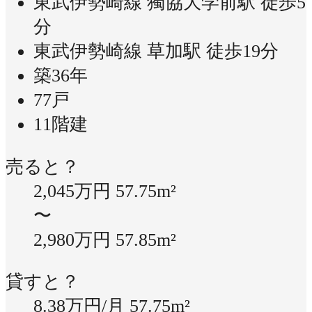
東武伊勢崎線 獨協大学前駅 徒歩5
分
東武伊勢崎線 草加駅 徒歩19分
築36年
77戸
11階建
売ると？
2,045万円
57.75m²
〜
2,980万円
57.85m²
貸すと？
8.38万円/月
57.75m²