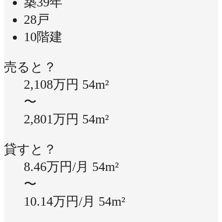
築39年
28戸
10階建
売ると？
2,108万円
54m²
〜
2,801万円
54m²
貸すと？
8.46万円/月
54m²
〜
10.14万円/月
54m²