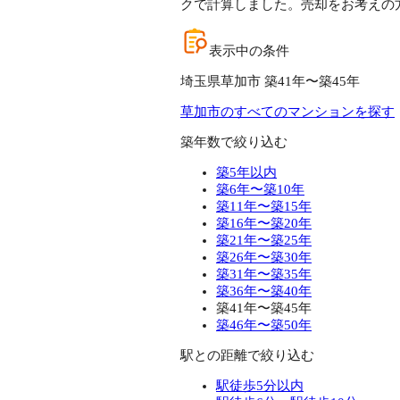
クで計算しました。売却をお考えの
表示中の条件
埼玉県草加市 築41年〜築45年
草加市のすべてのマンションを探す
築年数で絞り込む
築5年以内
築6年〜築10年
築11年〜築15年
築16年〜築20年
築21年〜築25年
築26年〜築30年
築31年〜築35年
築36年〜築40年
築41年〜築45年
築46年〜築50年
駅との距離で絞り込む
駅徒歩5分以内