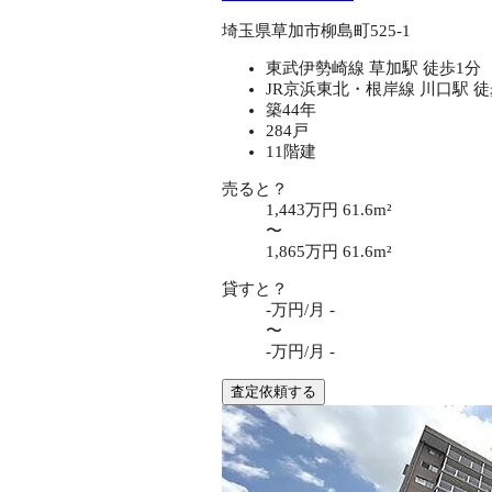
埼玉県草加市柳島町525-1
東武伊勢崎線 草加駅 徒歩1分
JR京浜東北・根岸線 川口駅 徒
築44年
284戸
11階建
売ると？
1,443万円
61.6m²
〜
1,865万円
61.6m²
貸すと？
-万円/月
-
〜
-万円/月
-
査定依頼する