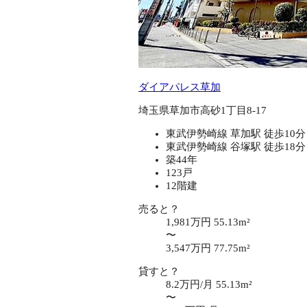
ダイアパレス草加
埼玉県草加市高砂1丁目8-17
東武伊勢崎線 草加駅 徒歩10分
東武伊勢崎線 谷塚駅 徒歩18分
築44年
123戸
12階建
売ると？
1,981万円
55.13m²
〜
3,547万円
77.75m²
貸すと？
8.2万円/月
55.13m²
〜