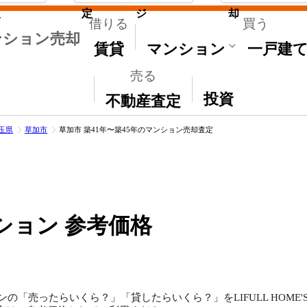
取
定
ジ
却
借りる
買う
ンション売却
賃貸
マンション
一戸建
売る
その他
投資
不動産査定
玉県
草加市
草加市 築41年〜築45年のマンション売却査定
ション 参考価格
ンの「売ったらいくら？」「貸したらいくら？」をLIFULL HOM