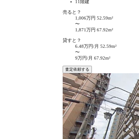
11階建
売ると？
1,006万円
52.59m²
〜
1,871万円
67.92m²
貸すと？
6.48万円/月
52.59m²
〜
9万円/月
67.92m²
査定依頼する