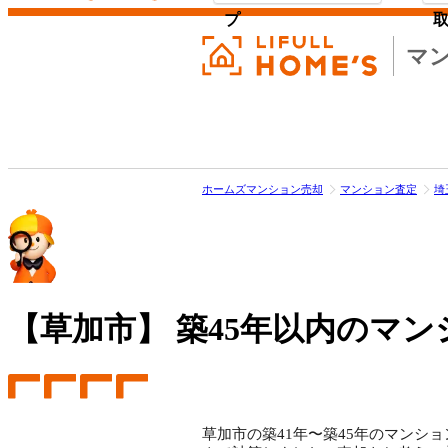
プ
マ
ホームズマンション売却
マンション査定
埼
【草加市】
築45年以内のマン
草加市の築41年〜築45年のマンショ