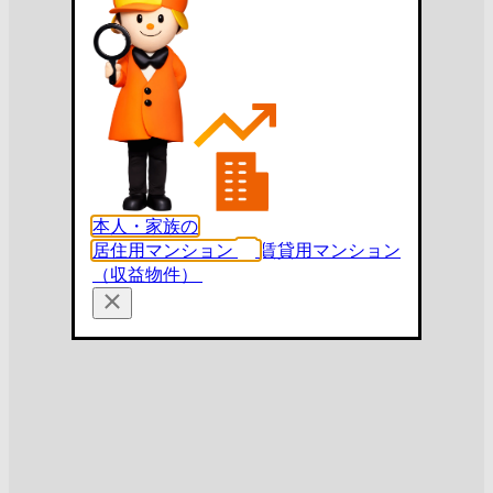
本人・家族の
居住用マンション
賃貸用マンション
（収益物件）