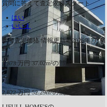
質問に答えて査定依頼スタート
はい
いいえ
参考査定価格
情報更新：2026年7月5
日
1,373
万円
37.02m²の部屋
〜
2,822
万円
52.29m²の部屋
LIFULL HOME'Sの