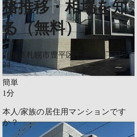
格推移・相場を知
る（無料）
北海道札幌市豊平区平岸1条2丁目5-
24
簡単
1分
本人/家族の居住用マンションです
か？