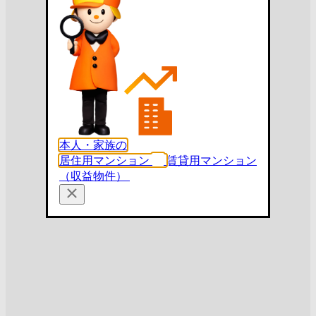
本人・家族の
居住用マンション
賃貸用マンション
（収益物件）