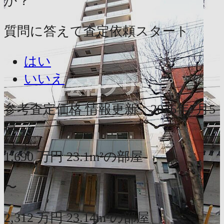
か？
質問に答えて査定依頼スタート
はい
いいえ
参考査定価格
情報更新：2026年7月5
日
1,690
万円
23.1m²の部屋
〜
2,312
万円
23.14m²の部屋