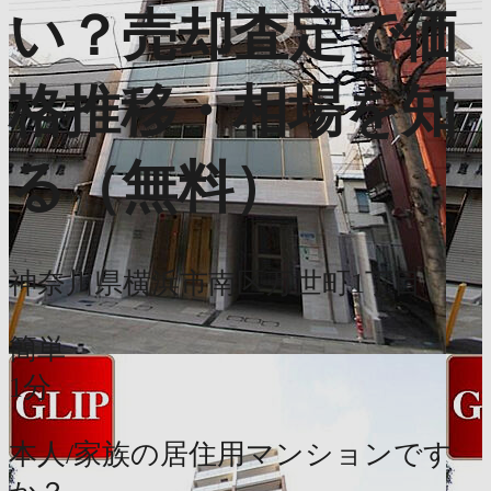
い？売却査定で価
格推移・相場を知
る（無料）
神奈川県横浜市南区万世町1丁目
簡単
1分
本人/家族の居住用マンションです