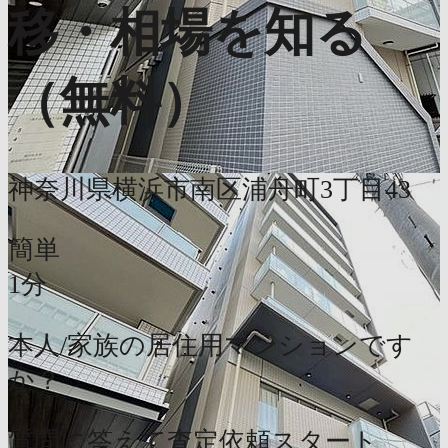
移・相場を知る
（無料）
神奈川県横浜市南区浦舟町3丁目43
簡単
1分
本人/家族の居住用マンションです
か？
質問に答えて査定依頼スタート