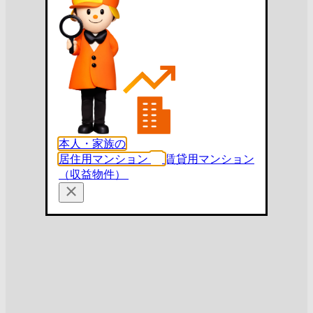
本人・家族の
居住用マンション
賃貸用マンション
（収益物件）