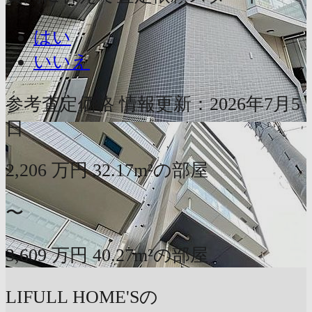
はい
いいえ
参考査定価格
情報更新：2026年7月5
日
2,206
万円
32.17m²の部屋
〜
3,609
万円
40.27m²の部屋
LIFULL HOME'Sの