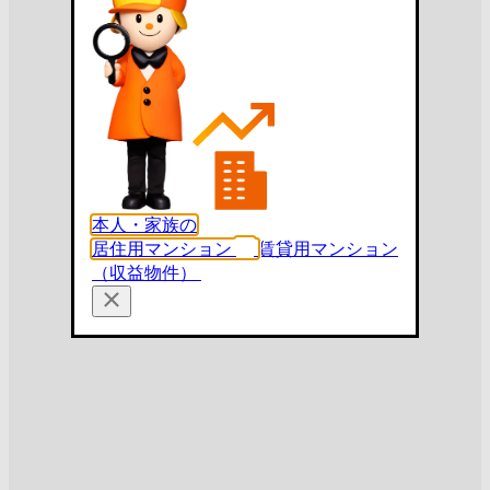
本人・家族の
居住用マンション
賃貸用マンション
（収益物件）