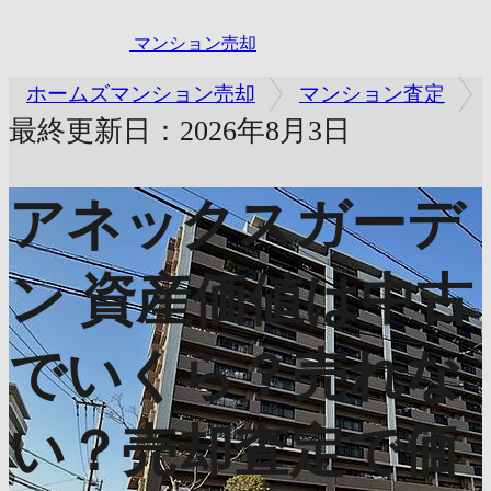
マンション売却
ホームズマンション売却
マンション査定
最終更新日：2026年8月3日
アネックスガーデ
ン
資産価値は中古
でいくら？売れな
い？売却査定で価