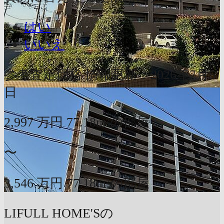
はい
いいえ
参考査定価格
情報更新：2026年7月5
日
2,997
万円
77.18m²の部屋
〜
3,546
万円
77.18m²の部屋
LIFULL HOME'Sの