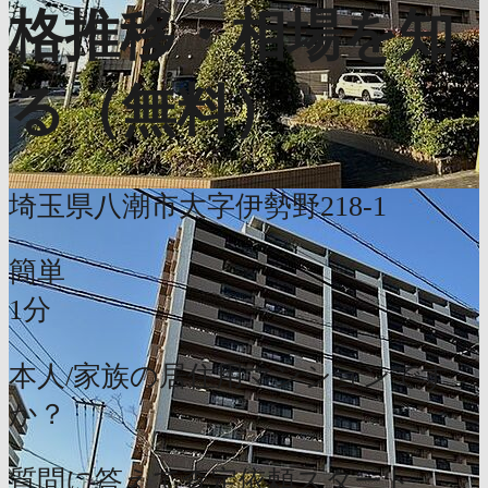
格推移・相場を知
る（無料）
埼玉県八潮市大字伊勢野218-1
簡単
1分
本人/家族の居住用マンションです
か？
質問に答えて査定依頼スタート