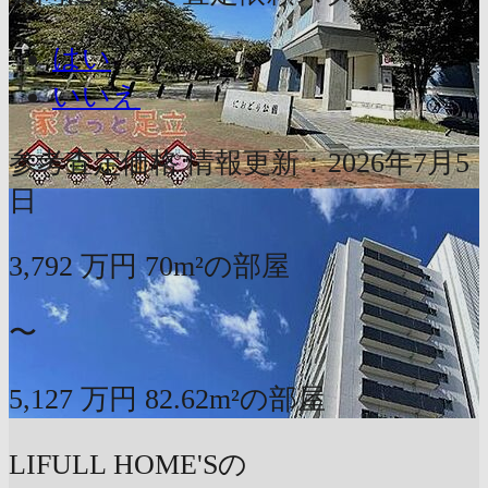
はい
いいえ
参考査定価格
情報更新：2026年7月5
日
3,792
万円
70m²の部屋
〜
5,127
万円
82.62m²の部屋
LIFULL HOME'Sの