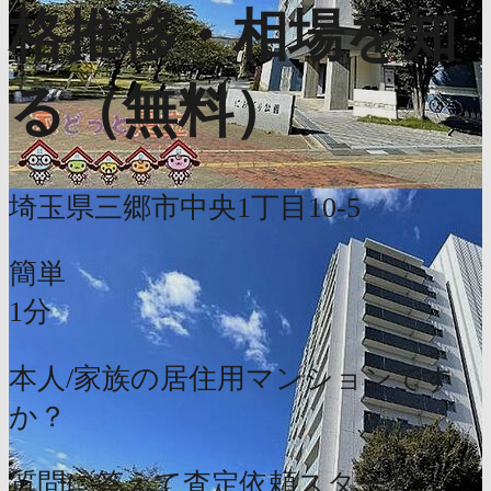
格推移・相場を知
る（無料）
埼玉県三郷市中央1丁目10-5
簡単
1分
本人/家族の居住用マンションです
か？
質問に答えて査定依頼スタート