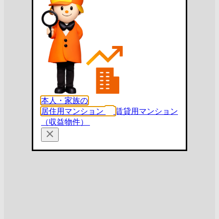
本人・家族の
居住用マンション
賃貸用マンション
（収益物件）