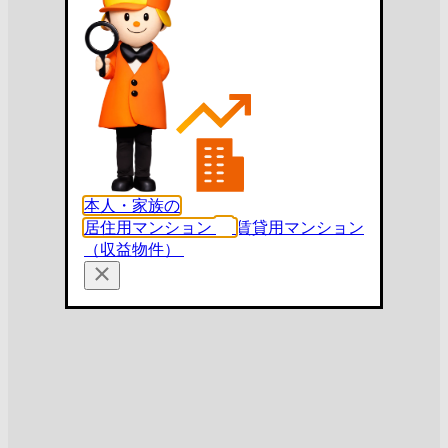
本人・家族の
居住用マンション
賃貸用マンション
（収益物件）