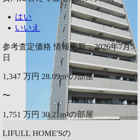
はい
いいえ
参考査定価格
情報更新：2026年7月5
日
1,347
万円
28.09m²の部屋
〜
1,751
万円
30.21m²の部屋
LIFULL HOME'Sの