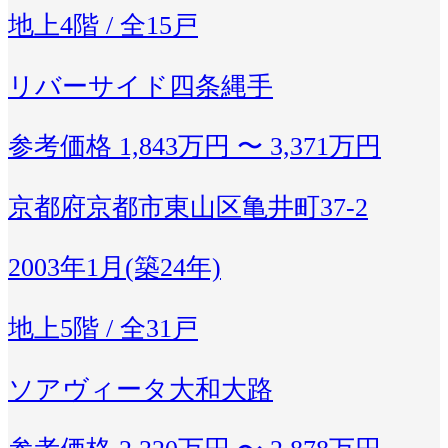
地上4階 / 全15戸
リバーサイド四条縄手
参考価格
1,843万円 〜 3,371万円
京都府京都市東山区亀井町37-2
2003年1月(築24年)
地上5階 / 全31戸
ソアヴィータ大和大路