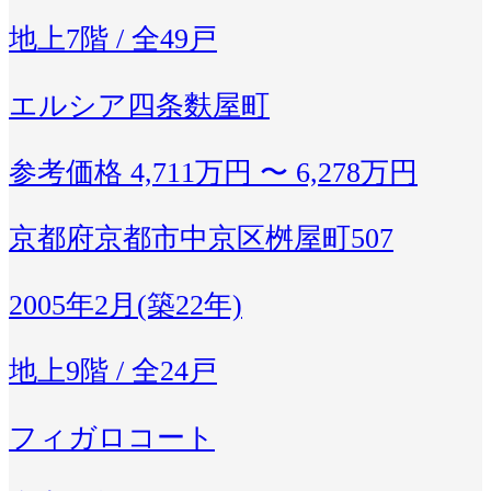
地上7階 / 全49戸
エルシア四条麩屋町
参考価格
4,711万円 〜 6,278万円
京都府京都市中京区桝屋町507
2005年2月(築22年)
地上9階 / 全24戸
フィガロコート