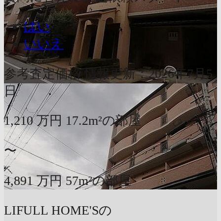
はい
いいえ
参考査定価格
情報更新：2026年7月5
日
1,210
万円
17.2m²の部屋
〜
4,891
万円
57m²の部屋
LIFULL HOME'Sの