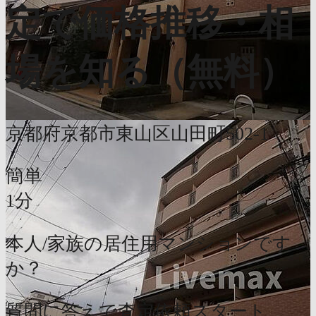
定で価格推移・相
場を知る（無料）
京都府京都市東山区山田町502-1
簡単
1分
本人/家族の居住用マンションです
か？
質問に答えて査定依頼スタート