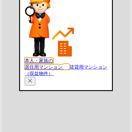
本人・家族の
居住用マンション
賃貸用マンション
（収益物件）