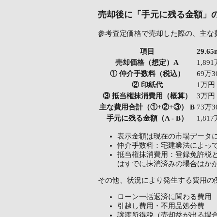
売却後に「手元に残る金額」
参考査定価格で売却した際の、主な
項目
29.
売却価格（想定）A
1,89
① 仲介手数料（税込）
69万3
② 印紙代
1万円
③ 抵当権抹消費用（概算）
3万円
主な費用合計（①+②+③） B
73万3
手元に残る金額（A - B）
1,81
表示金額は現在の市場データ
仲介手数料：宅建業法によっ
抵当権抹消費用：登録免許税と
はすでに抹消済みの場合はか
その他、状況により発生する費用の
ローン一括返済に関わる費用
引越し費用・不用品処分費
譲渡所得税（売却益が出る場