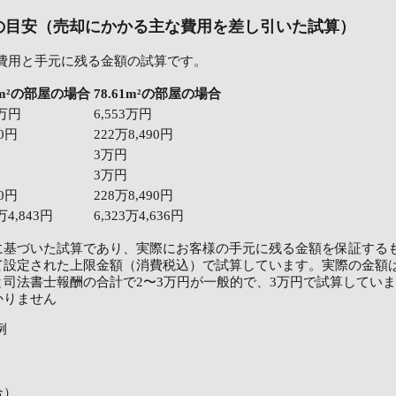
の目安（売却にかかる主な費用を差し引いた試算）
費用と手元に残る金額の試算です。
65m²の部屋の場合
78.61m²の部屋の場合
1万円
6,553万円
0円
222万8,490円
3万円
3万円
0円
228万8,490円
7万4,843円
6,323万4,636円
に基づいた試算であり、実際にお客様の手元に残る金額を保証する
て設定された上限金額（消費税込）で試算しています。実際の金額
司法書士報酬の合計で2〜3万円が一般的で、3万円で試算してい
かりません
例
合）