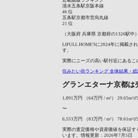
清水五条駅
京阪本線
46
位
五条駅
京都市営烏丸線
21
位
（大阪府 兵庫県 京都府の1326駅中
LIFULL HOME'Sに2024
す。
実際にニーズの高い駅付近にあるこ
住みたい街ランキング 全体結果・総
グランエターナ京都は
1,891万円
（64万円 / m²）
29.65m
〜
6,553万円
（83万円 / m²）
78.61m
実際の査定価格や資産価値を保証する
います。情報更新：2026年7月5日