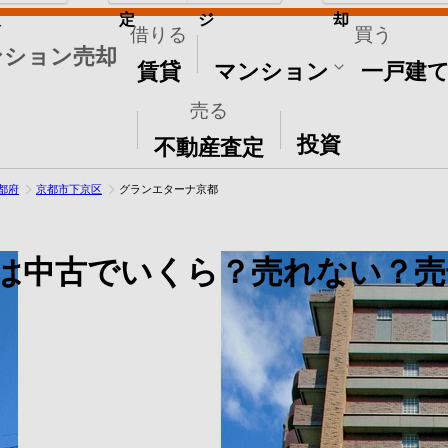
取
定
ジ
却
借りる
買う
ンション売却
賃貸
マンション
一戸建
売る
その他
投資
不動産査定
都府
京都市下京区
グランエターナ京都
は中古でいくら？売れない？売