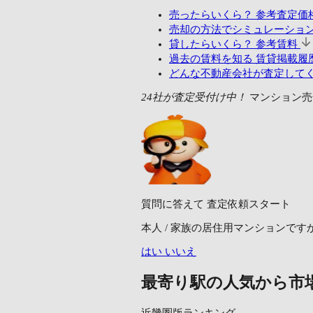
売ったらいくら？
参考査定価
売却の方法でシミュレーショ
貸したらいくら？
参考賃料
過去の賃料を知る
賃貸掲載履歴(
どんな不動産会社が査定して
24社が査定受付け中！
マンション売
質問に答えて
査定依頼スタート
本人 / 家族の居住用マンションです
はい
いいえ
最寄り駅の人気から市
近畿圏版ランキング