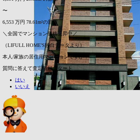
〜
6,553
万円
78.61m²の部屋
＼全国でマンション価格上昇中／
（LIFULL HOME'S独自データより）
本人/家族の居住用マンションですか？
質問に答えて査定依頼スタート
はい
いいえ