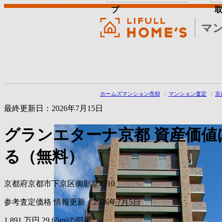
プ
マ
ホームズマンション売却
マンション査定
京
最終更新日：2026年7月15日
グランエターナ京都
資産価値
る（無料）
京都府京都市下京区御影堂町10
参考査定価格
情報更新：2026年7月5日
1,891
万円
29.65m²の部屋