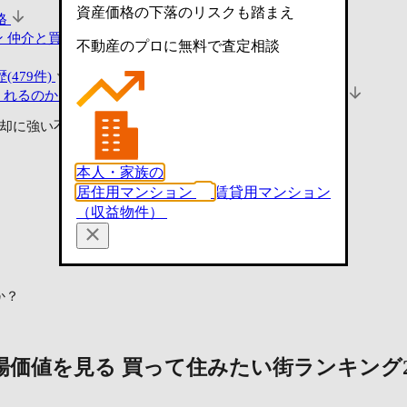
資産価格の下落のリスクも踏まえ
格
ン
仲介と買取の違いをチェック
不動産のプロに無料で査定相談
479件)
くれるのか見る
査定・買取相談ができる不動産会社(24社)
却に強い不動産会社に査定依頼
本人・家族の
居住用マンション
賃貸用マンション
（収益物件）
か？
場価値を見る
買って住みたい街ランキング2