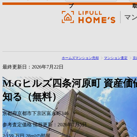
プ
マ
ホームズマンション売却
マンション査定
京
最終更新日：2026年7月22日
M.Gヒルズ四条河原町
資産価
知る（無料）
京都府京都市下京区富永町346
参考査定価格
情報更新：2026年7月5日
2,159
万円
28m²の部屋