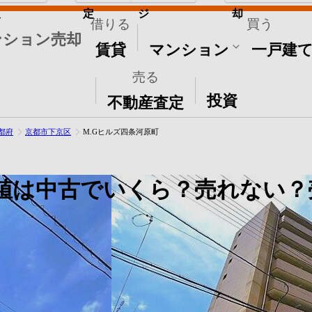
取
定
ジ
却
借りる
買う
ンション売却
賃貸
マンション
一戸建
売る
その他
投資
不動産査定
都府
京都市下京区
M.Gヒルズ四条河原町
値は中古でいくら？売れない？