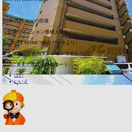
〜
3,239
万円
32m²の部屋
＼全国でマンション価格上昇中／
（LIFULL HOME'S独自データより）
本人/家族の居住用マンションですか？
質問に答えて査定依頼スタート
はい
いいえ