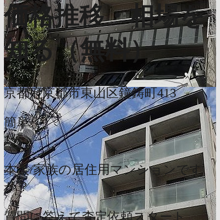
価格推移・相場を
知る（無料）
京都府京都市東山区鐘鋳町413
簡単
1分
本人/家族の居住用マンションです
か？
質問に答えて査定依頼スタート