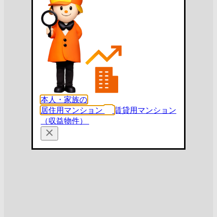
本人・家族の
居住用マンション
賃貸用マンション
（収益物件）