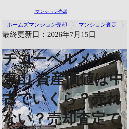
マンション売却
ホームズマンション売却
マンション査定
最終更新日：2026年7月15日
チコーベルメゾン
東山
資産価値は中
古でいくら？売れ
ない？売却査定で