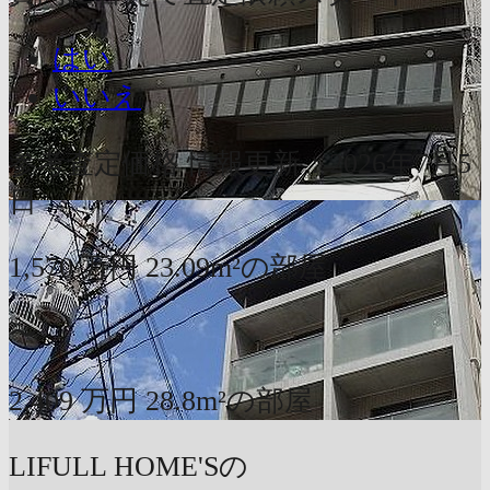
はい
いいえ
参考査定価格
情報更新：2026年7月5
日
1,570
万円
23.09m²の部屋
〜
2,409
万円
28.8m²の部屋
LIFULL HOME'Sの