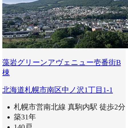
藻岩グリーンアヴェニュー壱番街B
棟
北海道札幌市南区中ノ沢1丁目1-1
札幌市営南北線 真駒内駅 徒歩2分
築31年
140戸