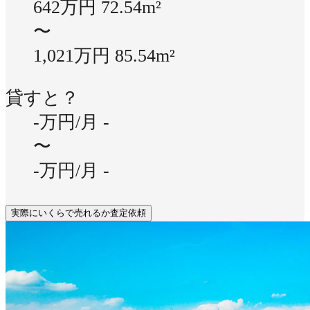
642万円
72.54m²
〜
1,021万円
85.54m²
貸すと？
-万円/月
-
〜
-万円/月
-
実際にいくらで売れるか査定依頼