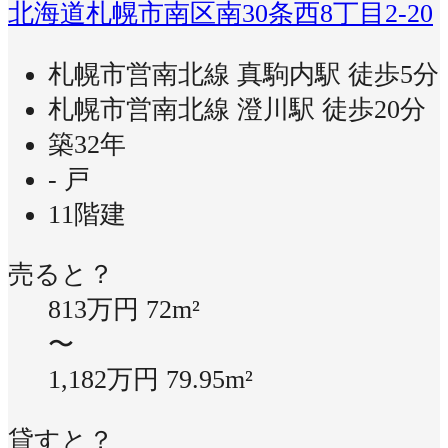
北海道札幌市南区南30条西8丁目2-20
札幌市営南北線 真駒内駅 徒歩5分
札幌市営南北線 澄川駅 徒歩20分
築32年
- 戸
11階建
売ると？
813万円
72m²
〜
1,182万円
79.95m²
貸すと？