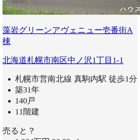
藻岩グリーンアヴェニュー壱番街A
棟
北海道札幌市南区中ノ沢1丁目1-1
札幌市営南北線 真駒内駅 徒歩1分
築31年
140戸
11階建
売ると？