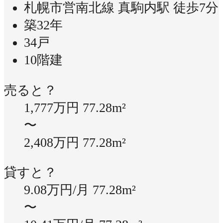
札幌市営南北線 真駒内駅 徒歩7分
築32年
34戸
10階建
売ると？
1,777万円
77.28m²
〜
2,408万円
77.28m²
貸すと？
9.08万円/月
77.28m²
〜