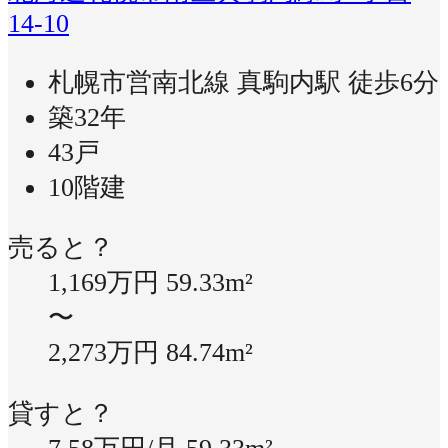
14-10
札幌市営南北線 真駒内駅 徒歩6分
築32年
43戸
10階建
売ると？
1,169万円
59.33m²
〜
2,273万円
84.74m²
貸すと？