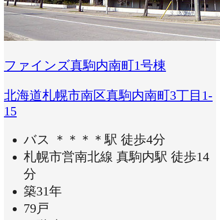
ファインズ真駒内南町1号棟
北海道札幌市南区真駒内南町3丁目1-
15
バス ＊＊＊＊駅 徒歩4分
札幌市営南北線 真駒内駅 徒歩14
分
築31年
79戸