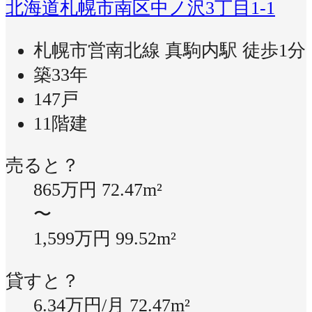
北海道札幌市南区中ノ沢3丁目1-1
札幌市営南北線 真駒内駅 徒歩1分
築33年
147戸
11階建
売ると？
865万円
72.47m²
〜
1,599万円
99.52m²
貸すと？
6.34万円/月
72.47m²