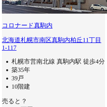
コロナード真駒内
北海道札幌市南区真駒内柏丘11丁目
1-117
札幌市営南北線 真駒内駅 徒歩4分
築35年
39戸
10階建
売ると？