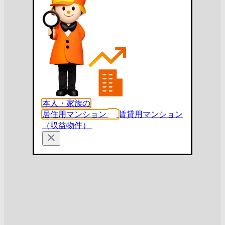
本人・家族の
居住用マンション
賃貸用マンション
（収益物件）