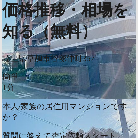
価格推移・相場を
知る（無料）
埼玉県草加市谷塚仲町357
簡単
1分
本人/家族の居住用マンションです
か？
質問に答えて査定依頼スタート