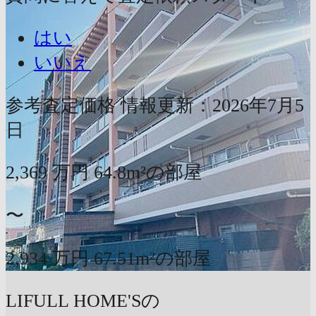
はい
いいえ
参考査定価格
情報更新：2026年7月5
日
2,369
万円
64.8m²の部屋
〜
2,934
万円
67.51m²の部屋
LIFULL HOME'Sの