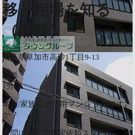
移・相場を知る
（無料）
埼玉県草加市高砂1丁目9-13
簡単
1分
本人/家族の居住用マンションです
か？
質問に答えて査定依頼スタート