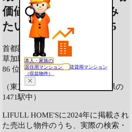
価値を見る
買って住み
たい街ランキング2025
首都圏版ランキング
草加駅
東武伊勢崎線
本人・家族の
居住用マンション
賃貸用マンション
86
位
（収益物件）
（東京都 神奈川県 千葉県 埼玉県の
1471駅中）
LIFULL HOME'Sに2024年に掲載され
た売出し物件のうち、実際の検索・