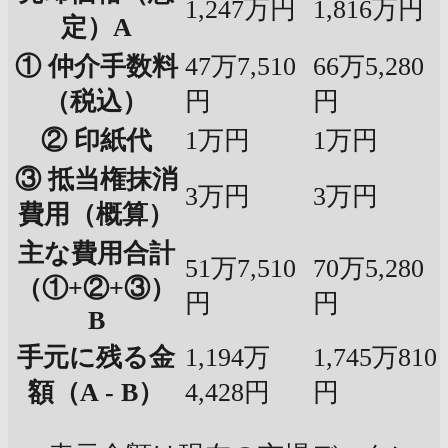
1,247万円
1,816万円
定）A
① 仲介手数料
47万7,510
66万5,280
（税込）
円
円
② 印紙代
1万円
1万円
③ 抵当権抹消
3万円
3万円
費用（概算）
主な費用合計
51万7,510
70万5,280
（①+②+③）
円
円
B
手元に残る金
1,194万
1,745万810
額（A - B）
4,428円
円