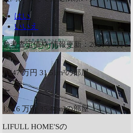
はい
いいえ
参考査定価格
情報更新：2026年7月5
日
1,247
万円
31.51m²の部屋
〜
1,816
万円
35.48m²の部屋
LIFULL HOME'Sの