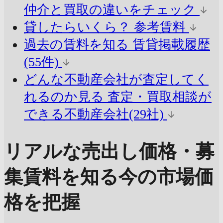
仲介と買取の違いをチェック
貸したらいくら？
参考賃料
過去の賃料を知る
賃貸掲載履歴
(55件)
どんな不動産会社が査定してく
れるのか見る
査定・買取相談が
できる不動産会社(29社)
リアルな売出し価格・募
集賃料を知る
今の市場価
格を把握