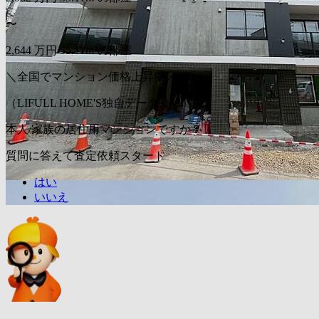
〜
2,644
万円
55.11m²の部屋
＼全国でマンション価格上昇中／
（LIFULL HOME'S独自データより）
本人/家族の居住用マンションですか？
質問に答えて査定依頼スタート
はい
いいえ