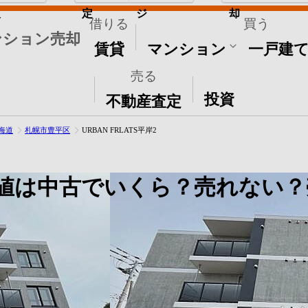
取
定
ジ
却
借りる
買う
ンション売却
賃貸
マンション
一戸建
売る
その他
投資
不動産査定
海道
札幌市豊平区
URBAN FRLATS平岸2
値は中古でいくら？売れない？