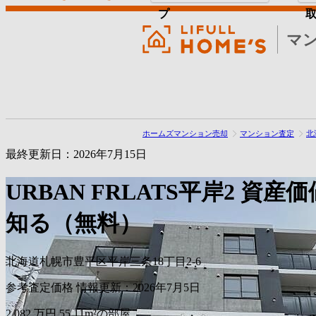
プ
マ
ホームズマンション売却
マンション査定
北
最終更新日：2026年7月15日
URBAN FRLATS平岸2
資産価
知る（無料）
北海道札幌市豊平区平岸三条18丁目2-6
参考査定価格
情報更新：2026年7月5日
2,082
万円
55.11m²の部屋