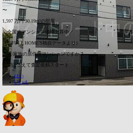
〜
1,597
万円
30.19m²の部屋
＼全国でマンション価格上昇中／
（LIFULL HOME'S独自データより）
本人/家族の居住用マンションですか？
質問に答えて査定依頼スタート
はい
いいえ