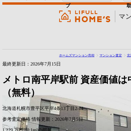
プ
マ
ホームズマンション売却
マンション査定
北
最終更新日：2026年7月15日
メトロ南平岸駅前
資産価値は
（無料）
北海道札幌市豊平区平岸4条13丁目2-14
参考査定価格
情報更新：2026年7月5日
1,229
万円
30.1m²の部屋