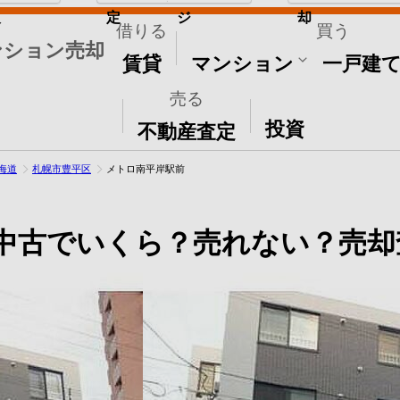
取
定
ジ
却
借りる
買う
ンション売却
賃貸
マンション
一戸建
売る
その他
投資
不動産査定
海道
札幌市豊平区
メトロ南平岸駅前
中古でいくら？売れない？売却