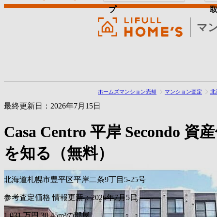
プ
マ
ホームズマンション売却
マンション査定
北
最終更新日：2026年7月15日
Casa Centro 平岸 Secondo
資産
を知る（無料）
北海道札幌市豊平区平岸二条9丁目5-25号
参考査定価格
情報更新：2026年7月5日
1,031
万円
30.45m²の部屋