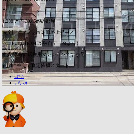
〜
1,288
万円
30.45m²の部屋
＼全国でマンション価格上昇中／
（LIFULL HOME'S独自データより）
本人/家族の居住用マンションですか？
質問に答えて査定依頼スタート
はい
いいえ