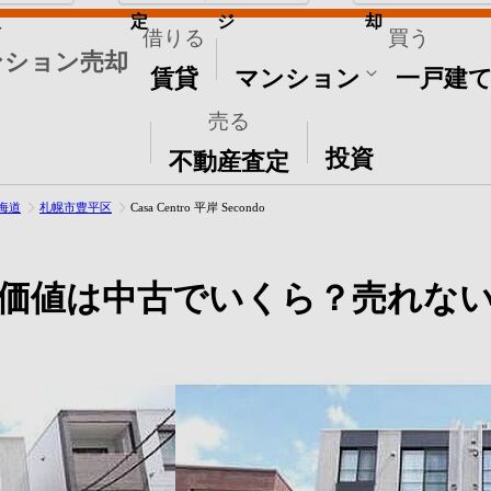
取
定
ジ
却
借りる
買う
ンション売却
賃貸
マンション
一戸建
売る
その他
投資
不動産査定
海道
札幌市豊平区
Casa Centro 平岸 Secondo
価値は中古でいくら？売れな