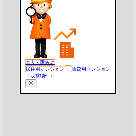
本人・家族の
居住用マンション
賃貸用マンション
（収益物件）