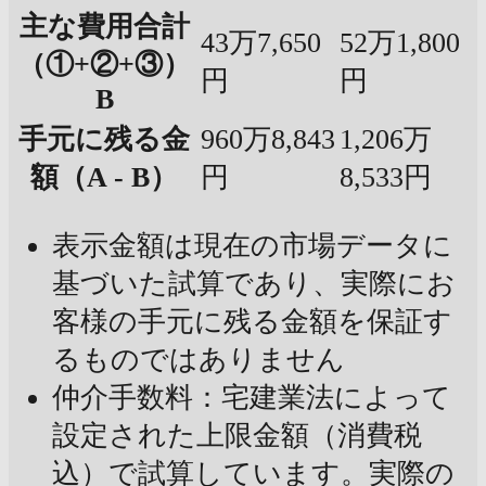
主な費用合計
43万7,650
52万1,800
（①+②+③）
円
円
B
手元に残る金
960万8,843
1,206万
額（A - B）
円
8,533円
表示金額は現在の市場データに
基づいた試算であり、実際にお
客様の手元に残る金額を保証す
るものではありません
仲介手数料：宅建業法によって
設定された上限金額（消費税
込）で試算しています。実際の