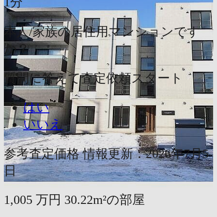
1分
本人/家族の居住用マンションです
か？
質問に答えて査定依頼スタート
はい
いいえ
参考査定価格
情報更新：2026年7月5
日
1,005
万円
30.22m²の部屋