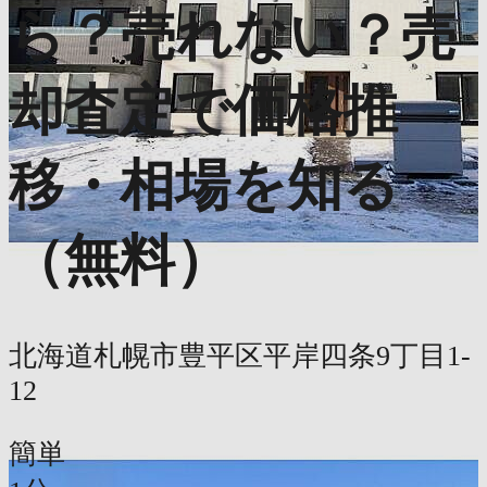
ら？売れない？売
却査定で価格推
移・相場を知る
（無料）
北海道札幌市豊平区平岸四条9丁目1-
12
簡単