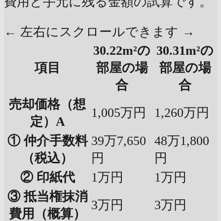
費用と手元に残る金額の試算です。
← 左右にスクロールできます →
30.22m²の
30.31m²の
項目
部屋の場
部屋の場
合
合
売却価格（想
1,005万円
1,260万円
定）A
① 仲介手数料
39万7,650
48万1,800
（税込）
円
円
② 印紙代
1万円
1万円
③ 抵当権抹消
3万円
3万円
費用（概算）