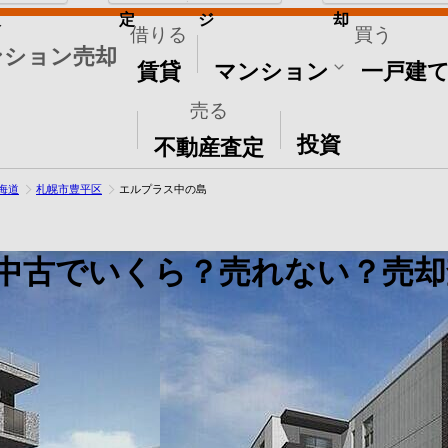
取
定
ジ
却
借りる
買う
ンション売却
賃貸
マンション
一戸建
売る
その他
投資
不動産査定
海道
札幌市豊平区
エルプラス中の島
中古でいくら？売れない？売却