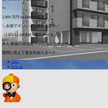
〜
2,969
万円
64.68m²の部屋
＼全国でマンション価格上昇中／
（LIFULL HOME'S独自データより）
本人/家族の居住用マンションですか？
質問に答えて査定依頼スタート
はい
いいえ