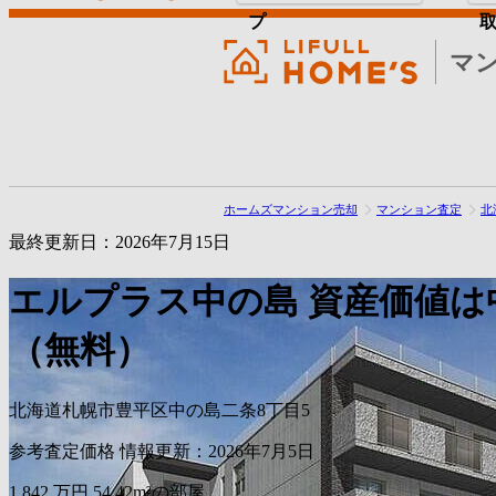
プ
マ
ホームズマンション売却
マンション査定
北
最終更新日：2026年7月15日
エルプラス中の島
資産価値は
（無料）
北海道札幌市豊平区中の島二条8丁目5
参考査定価格
情報更新：2026年7月5日
1,842
万円
54.42m²の部屋