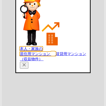
本人・家族の
居住用マンション
賃貸用マンション
（収益物件）