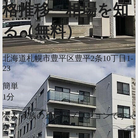
格推移・相場を知
る（無料）
北海道札幌市豊平区豊平2条10丁目1-
23
簡単
1分
本人/家族の居住用マンションです
か？