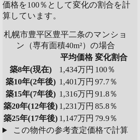
価格を100％として変化の割合を計
算しています。
札幌市豊平区豊平二条のマンショ
ン（専有面積40m²）の場合
平均価格
変化割合
築8年
(現在)
1,434万円
100％
築10年
(2年後)
1,401万円
97.7％
築15年
(7年後)
1,316万円
91.8％
築20年
(12年後)
1,231万円
85.8％
築25年
(17年後)
1,147万円
79.9％
この物件の参考査定価格で計算