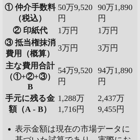
① 仲介手数料
50万9,520
90万1,890
（税込）
円
円
② 印紙代
1万円
1万円
③ 抵当権抹消
3万円
3万円
費用（概算）
主な費用合計
54万9,520
94万1,890
（①+②+③）
円
円
B
手元に残る金
1,288万
2,437万
額（A - B）
1,716円
9,455円
表示金額は現在の市場データに
基づいた試算であり、実際にお