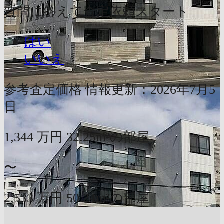
質問に答えて査定依頼スタート
はい
いいえ
参考査定価格
情報更新：2026年7月5
日
1,344
万円
32.25m²の部屋
〜
2,533
万円
50.24m²の部屋