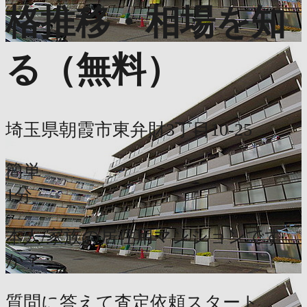
格推移・相場を知
る（無料）
埼玉県朝霞市東弁財3丁目10-25
簡単
1分
本人/家族の居住用マンションです
か？
質問に答えて査定依頼スタート