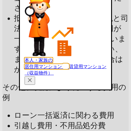
さい
抵当権抹消費用：登録免許税と司
法書士報酬の合計で2〜3万円が
一般的で、3万円で試算していま
す。抵当権を設定していない、
またはすでに抹消済みの場合は
本人・家族の
居住用マンション
賃貸用マンション
かかりません
（収益物件）
その他、状況により発生する費用の
例
ローン一括返済に関わる費用
引越し費用・不用品処分費