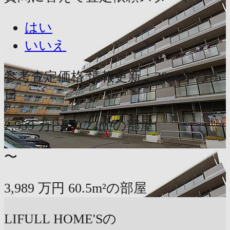
はい
いいえ
参考査定価格
情報更新：2026年7月5
日
2,559
万円
50.22m²の部屋
〜
3,989
万円
60.5m²の部屋
LIFULL HOME'Sの