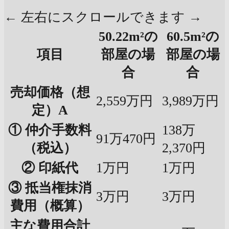
← 左右にスクロールできます →
50.22m²の
60.5m²の
項目
部屋の場
部屋の場
合
合
売却価格（想
2,559万円
3,989万円
定）A
① 仲介手数料
138万
91万470円
（税込）
2,370円
② 印紙代
1万円
1万円
③ 抵当権抹消
3万円
3万円
費用（概算）
主な費用合計