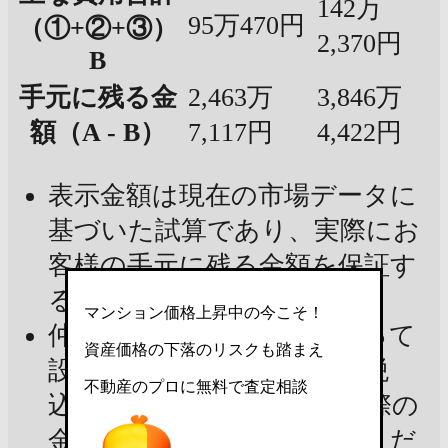
142万
95万470円
（①+②+③）
2,370円
B
手元に残る金
2,463万
3,846万
額（A - B）
7,117円
4,422円
表示金額は現在の市場データに
基づいた試算であり、実際にお
客様の手元に残る金額を保証す
るものではありません
マンション価格上昇中の今こそ！
仲介手数料：宅建業法によって
資産価格の下落のリスクも踏まえ
設定された上限金額（消費税
不動産のプロに無料で査定相談
込）で試算しています。実際の
金額は不動産会社にご確認くだ