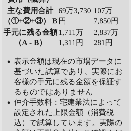
主な費用合計
69万3,730
107万
（①+②+③） B
円
7,850円
手元に残る金額
1,711万
2,837万
（A - B）
1,311円
281円
表示金額は現在の市場データに
基づいた試算であり、実際にお
客様の手元に残る金額を保証す
るものではありません
仲介手数料：宅建業法によって
設定された上限金額（消費税
込）で試算しています。実際の