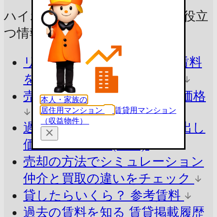
ハイホーム立川一番町の売却に
役立
つ情報をチェック！
リアルな売出し価格・募集賃料
を知る
今の市場価格を把握
売ったらいくら？
参考査定価格
本人・家族の
居住用マンション
賃貸用マンション
（収益物件）
過去の売出し価格を知る
売出し
価格の掲載履歴(85件)
売却の方法でシミュレーション
仲介と買取の違いをチェック
貸したらいくら？
参考賃料
過去の賃料を知る
賃貸掲載履歴