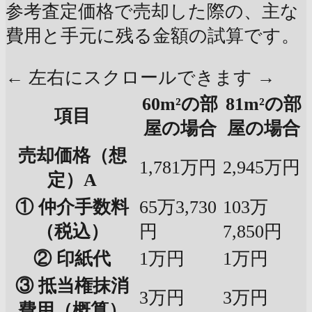
参考査定価格で売却した際の、主な
費用と手元に残る金額の試算です。
← 左右にスクロールできます →
60m²の部
81m²の部
項目
屋の場合
屋の場合
売却価格（想
1,781万円
2,945万円
定）A
① 仲介手数料
65万3,730
103万
（税込）
円
7,850円
② 印紙代
1万円
1万円
③ 抵当権抹消
3万円
3万円
費用（概算）