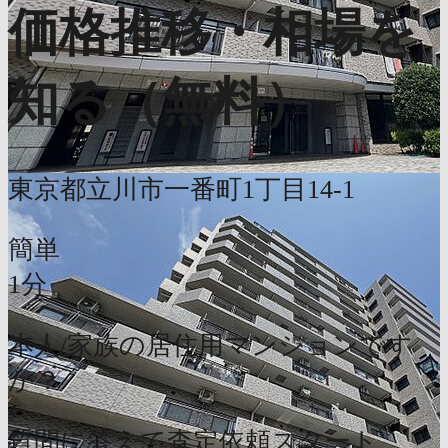
価格推移・相場を
知る（無料）
東京都立川市一番町1丁目14-1
簡単
1分
本人/家族の居住用マンションです
か？
質問に答えて査定依頼スタート