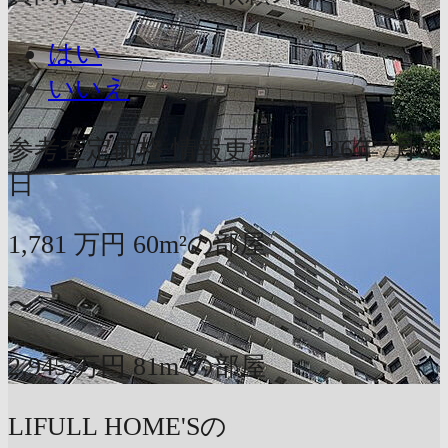
はい
いいえ
参考査定価格
情報更新：2026年7月5
日
1,781
万円
60m²の部屋
〜
2,945
万円
81m²の部屋
LIFULL HOME'Sの