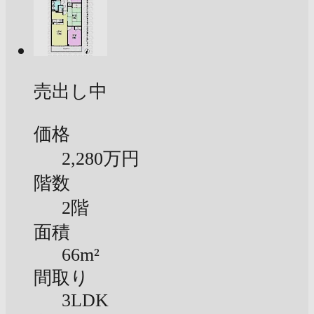
売出し中
価格
2,280万円
階数
2階
面積
66m²
間取り
3LDK