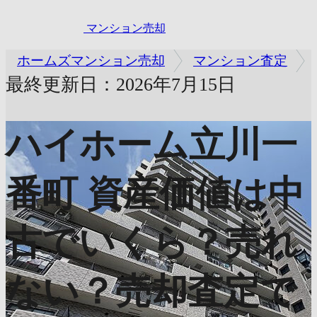
マンション売却
ホームズマンション売却
マンション査定
最終更新日：2026年7月15日
ハイホーム立川一
番町
資産価値は中
古でいくら？売れ
ない？売却査定で