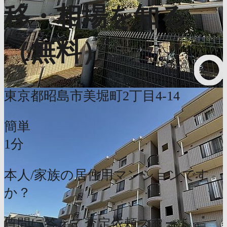
移・相場を知る
（無料）
東京都昭島市美堀町2丁目4-14
簡単
1分
本人/家族の居住用マンションです
か？
質問に答えて査定依頼スタート