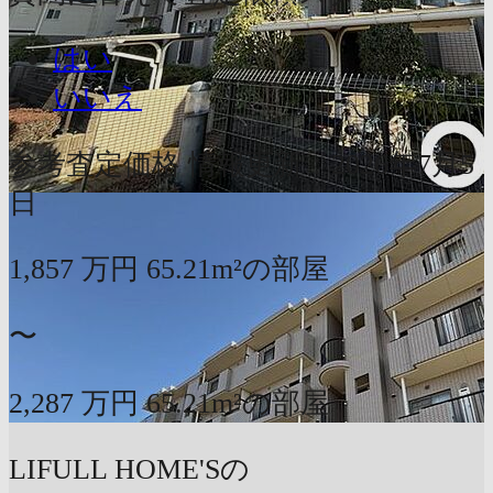
はい
いいえ
参考査定価格
情報更新：2026年7月5
日
1,857
万円
65.21m²の部屋
〜
2,287
万円
65.21m²の部屋
LIFULL HOME'Sの