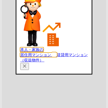
本人・家族の
居住用マンション
賃貸用マンション
（収益物件）