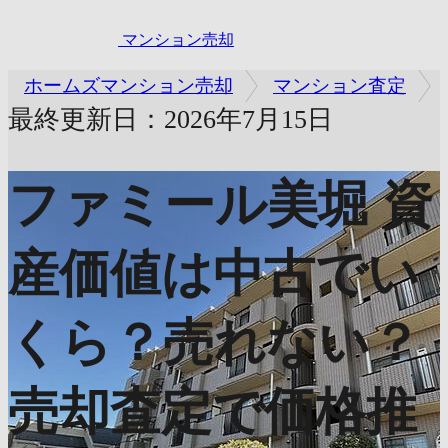
マンション売却
ホームズマンション売却
マンション査定
最終更新日：2026年7月15日
ファミール美堀
資
産価値は中古でい
くら？売れない？
売却査定で価格推