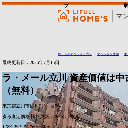
プ
マ
ホームズマンション売却
マンション査定
東
最終更新日：2026年7月15日
ラ・メール立川
資産価値は中
（無料）
東京都立川市砂川町8丁目56-1
参考査定価格
情報更新：2026年7月5日
1,599
万円
56.7m²の部屋