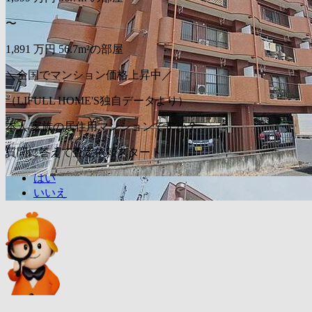
〜
1,891
万円
56.7m²の部屋
＼全国でマンション価格上昇中／
（LIFULL HOME'S独自データより）
本人/家族の居住用マンションですか？
質問に答えて査定依頼スタート
はい
いいえ