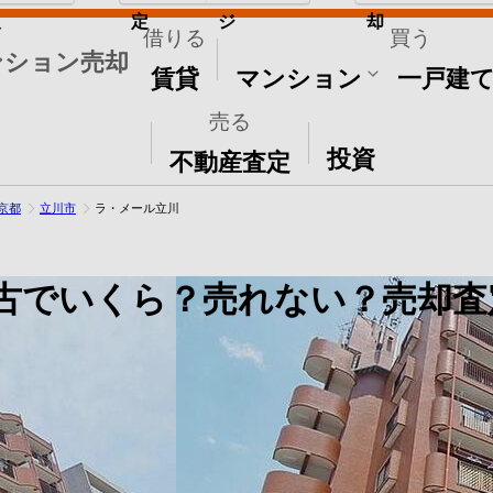
取
定
ジ
却
借りる
買う
ンション売却
賃貸
マンション
一戸建
売る
その他
投資
不動産査定
京都
立川市
ラ・メール立川
古でいくら？売れない？売却査