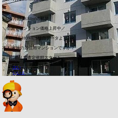
〜
1,331
万円
28.84m²の部屋
＼全国でマンション価格上昇中／
（LIFULL HOME'S独自データより）
本人/家族の居住用マンションですか？
質問に答えて査定依頼スタート
はい
いいえ