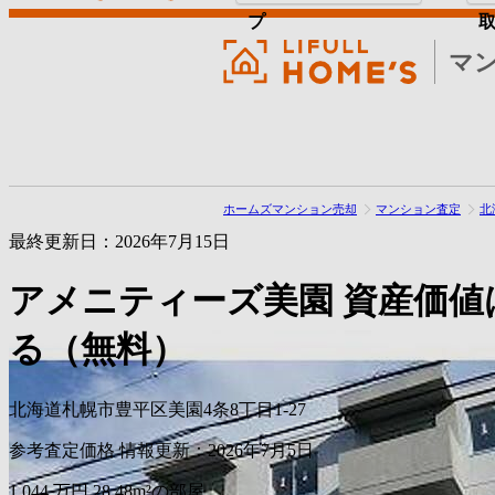
プ
マ
ホームズマンション売却
マンション査定
北
最終更新日：2026年7月15日
アメニティーズ美園
資産価値
る（無料）
北海道札幌市豊平区美園4条8丁目1-27
参考査定価格
情報更新：2026年7月5日
1,044
万円
28.48m²の部屋