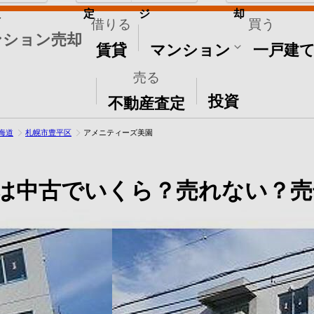
取
定
ジ
却
借りる
買う
ンション売却
賃貸
マンション
一戸建
売る
その他
投資
不動産査定
海道
札幌市豊平区
アメニティーズ美園
は中古でいくら？売れない？売