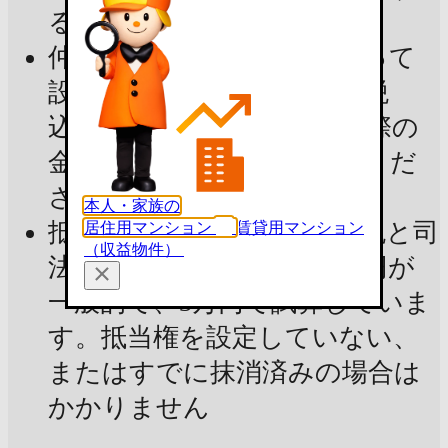
るものではありません
仲介手数料：宅建業法によって
設定された上限金額（消費税
込）で試算しています。実際の
金額は不動産会社にご確認くだ
さい
本人・家族の
抵当権抹消費用：登録免許税と司
居住用マンション
賃貸用マンション
（収益物件）
法書士報酬の合計で2〜3万円が
一般的で、3万円で試算していま
す。抵当権を設定していない、
またはすでに抹消済みの場合は
かかりません