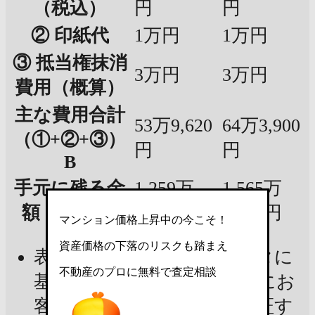
（税込）
円
円
② 印紙代
1万円
1万円
③ 抵当権抹消
3万円
3万円
費用（概算）
主な費用合計
53万9,620
64万3,900
（①+②+③）
円
円
B
手元に残る金
1,259万
1,565万
額（A - B）
718円
1,086円
マンション価格上昇中の今こそ！
資産価格の下落のリスクも踏まえ
表示金額は現在の市場データに
不動産のプロに無料で査定相談
基づいた試算であり、実際にお
客様の手元に残る金額を保証す