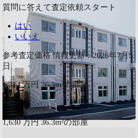
質問に答えて査定依頼スタート
はい
いいえ
参考査定価格
情報更新：2026年7月5
日
1,314
万円
36.3m²の部屋
〜
1,630
万円
36.3m²の部屋