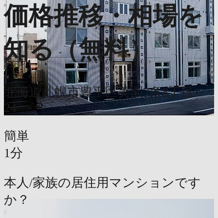
価格推移・相場を
知る（無料）
北海道札幌市豊平区美園7条8丁目1-
24
簡単
1分
本人/家族の居住用マンションです
か？