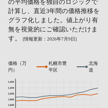
の平均価格を独自のロジックで
計算し、直近3年間の価格推移を
グラフ化しました。値上がり有
無を視覚的にご確認いただけま
す。
[情報更新：2026年7月9日]
価格（万
札幌市豊
北海
円）
平区
道
3,400
3,200
3,000
2,800
2,600