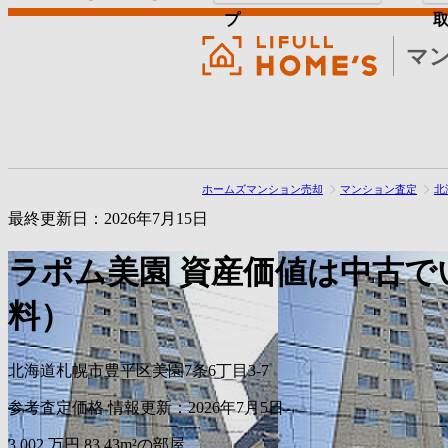
プ
マ
ホームズマンション売却
マンション査定
北
最終更新日：2026年7月15日
ラポム美園
資産価値は中古で
料）
北海道札幌市豊平区美園7条6丁目3-7
参考査定価格
情報更新：2026年7月5日
3,002
万円
83.43m²の部屋