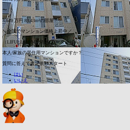
〜
3,649
万円
83.43m²の部屋
＼全国でマンション価格上昇中／
（LIFULL HOME'S独自データより）
本人/家族の居住用マンションですか？
質問に答えて査定依頼スタート
はい
いいえ