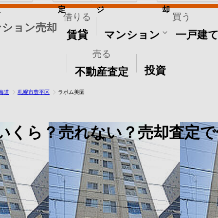
取
定
ジ
却
借りる
買う
ンション売却
賃貸
マンション
一戸建
売る
その他
投資
不動産査定
海道
札幌市豊平区
ラポム美園
いくら？売れない？売却査定で