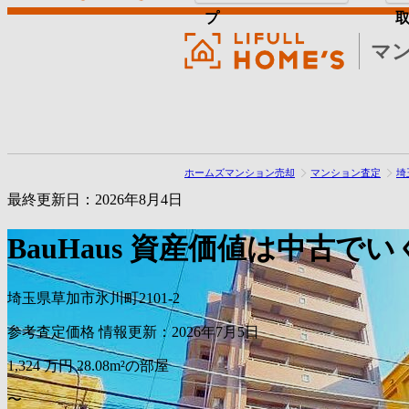
プ
マ
ホームズマンション売却
マンション査定
埼
最終更新日：2026年8月4日
BauHaus
資産価値は中古でい
埼玉県草加市氷川町2101-2
参考査定価格
情報更新：2026年7月5日
1,324
万円
28.08m²の部屋
〜