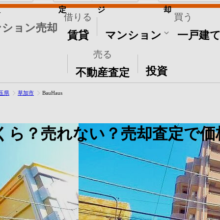
取
定
ジ
却
借りる
買う
ンション売却
賃貸
マンション
一戸建
売る
その他
投資
不動産査定
玉県
草加市
BauHaus
くら？売れない？売却査定で価