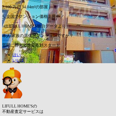
2,100
万円
34.04m²の部屋
＼全国でマンション価格上昇中／
（LIFULL HOME'S独自データより）
本人/家族の居住用マンションですか？
質問に答えて査定依頼スタート
はい
いいえ
LIFULL HOME'Sの
不動産査定サービスは