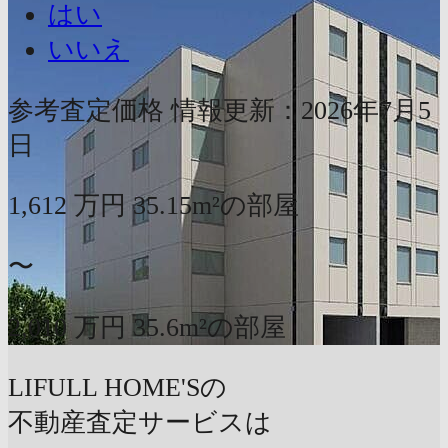
はい
いいえ
参考査定価格
情報更新：2026年7月5
日
1,612
万円
35.15m²の部屋
〜
2,010
万円
35.6m²の部屋
LIFULL HOME'Sの
不動産査定サービスは