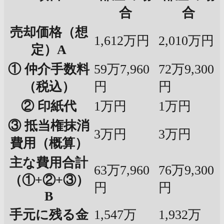
合
合
売却価格（想
1,612万円
2,010万円
定）A
① 仲介手数料
59万7,960
72万9,300
（税込）
円
円
② 印紙代
1万円
1万円
③ 抵当権抹消
3万円
3万円
費用（概算）
主な費用合計
63万7,960
76万9,300
（①+②+③）
円
円
B
手元に残る金
1,547万
1,932万