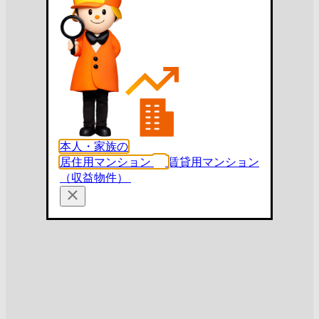
本人・家族の
居住用マンション
賃貸用マンション
（収益物件）