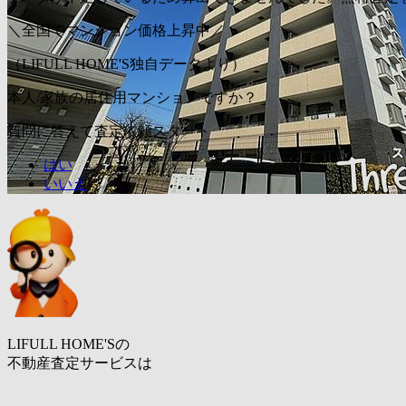
＼全国でマンション価格上昇中／
（LIFULL HOME'S独自データより）
本人/家族の居住用マンションですか？
質問に答えて査定依頼スタート
はい
いいえ
LIFULL HOME'Sの
不動産査定サービスは