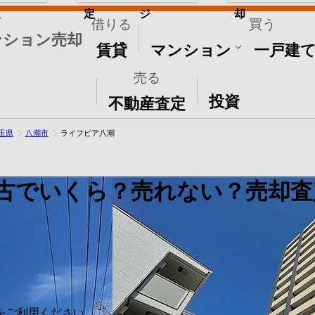
取
定
ジ
却
借りる
買う
ンション売却
賃貸
マンション
一戸建
売る
その他
投資
不動産査定
玉県
八潮市
ライフピア八潮
古でいくら？売れない？売却査
をご利用ください。