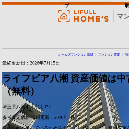
プ
マ
ホームズマンション売却
マンション査定
埼
最終更新日：2026年7月15日
ライフピア八潮
資産価値は中
（無料）
埼玉県八潮市大字垳323
参考査定価格
情報更新：2026年7月5日
データが不足しているため算出できませんでした。無料査定