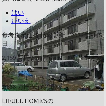
はい
いいえ
参考査定価格
情報更新：2026年7月5
日
2,159
万円
65m²の部屋
〜
2,688
万円
65m²の部屋
LIFULL HOME'Sの