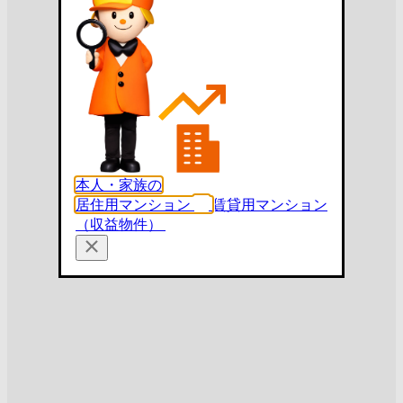
本人・家族の
居住用マンション
賃貸用マンション
（収益物件）