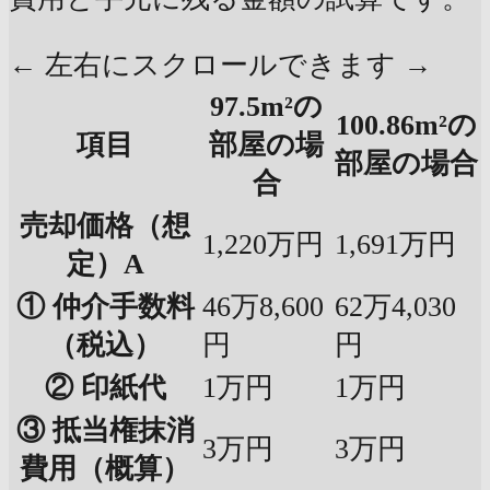
← 左右にスクロールできます →
97.5m²の
100.86m²の
項目
部屋の場
部屋の場合
合
売却価格（想
1,220万円
1,691万円
定）A
① 仲介手数料
46万8,600
62万4,030
（税込）
円
円
② 印紙代
1万円
1万円
③ 抵当権抹消
3万円
3万円
費用（概算）