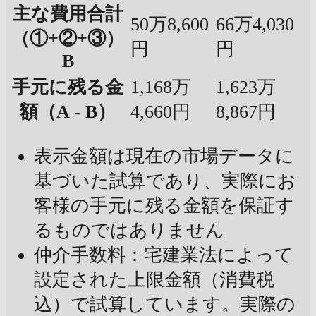
主な費用合計
50万8,600
66万4,030
（①+②+③）
円
円
B
手元に残る金
1,168万
1,623万
額（A - B）
4,660円
8,867円
表示金額は現在の市場データに
基づいた試算であり、実際にお
客様の手元に残る金額を保証す
るものではありません
仲介手数料：宅建業法によって
設定された上限金額（消費税
込）で試算しています。実際の