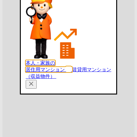
本人・家族の
居住用マンション
賃貸用マンション
（収益物件）