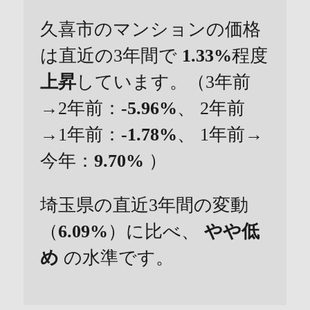
久喜市のマンションの価格
は直近の3年間で
1.33%
程度
上昇
しています。（3年前
→2年前：
-5.96%
、 2年前
→1年前：
-1.78%
、 1年前→
今年：
9.70%
）
埼玉県の直近3年間の変動
（
6.09%
）に比べ、
やや低
め
の水準です。