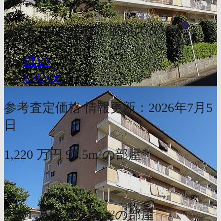
か？
質問に答えて査定依頼スタート
はい
いいえ
参考査定価格
情報更新：2026年7月5
日
1,220
万円
97.5m²の部屋
〜
1,691
万円
100.86m²の部屋