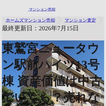
マンション売却
ホームズマンション売却
マンション査定
最終更新日：2026年7月15日
東鷲宮ニュータウ
ン駅前ハイツ13号
棟
資産価値は中古
でいくら？売れな