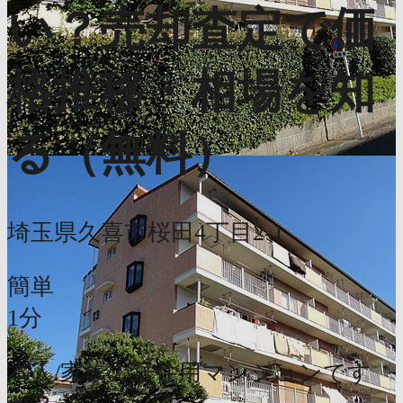
い？売却査定で価
格推移・相場を知
る（無料）
埼玉県久喜市桜田4丁目2-1
簡単
1分
本人/家族の居住用マンションです