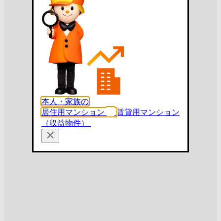
本人・家族の
居住用マンション
賃貸用マンション
（収益物件）