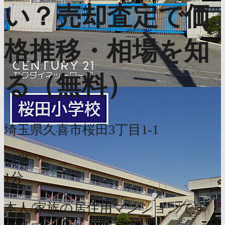
い？売却査定で価
格推移・相場を知
る（無料）
埼玉県久喜市桜田3丁目1-1
簡単
1分
本人/家族の居住用マンションです