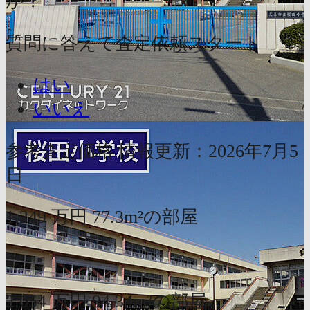
か？
質問に答えて査定依頼スタート
はい
いいえ
参考査定価格
情報更新：2026年7月5
日
1,249
万円
77.3m²の部屋
〜
2,054
万円
94.34m²の部屋