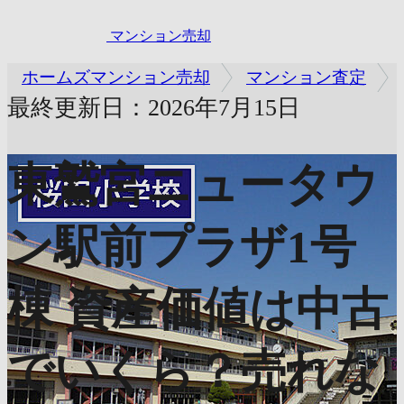
マンション売却
ホームズマンション売却
マンション査定
最終更新日：2026年7月15日
東鷲宮ニュータウ
ン駅前プラザ1号
棟
資産価値は中古
でいくら？売れな