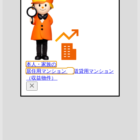
本人・家族の
居住用マンション
賃貸用マンション
（収益物件）