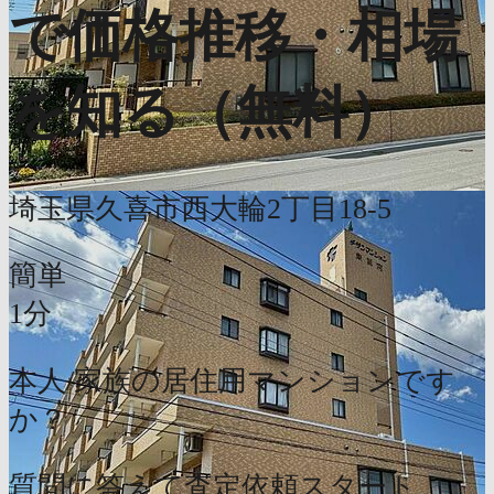
で価格推移・相場
を知る（無料）
埼玉県久喜市西大輪2丁目18-5
簡単
1分
本人/家族の居住用マンションです
か？
質問に答えて査定依頼スタート