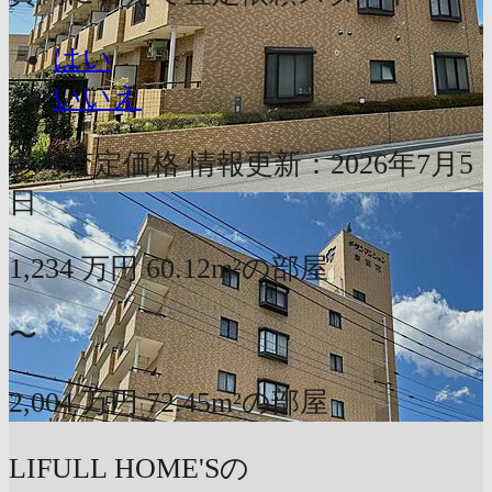
はい
いいえ
参考査定価格
情報更新：2026年7月5
日
1,234
万円
60.12m²の部屋
〜
2,004
万円
72.45m²の部屋
LIFULL HOME'Sの