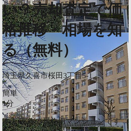
い？売却査定で価
格推移・相場を知
る（無料）
埼玉県久喜市桜田3丁目5-1
簡単
1分
本人/家族の居住用マンションです