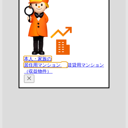
本人・家族の
居住用マンション
賃貸用マンション
（収益物件）