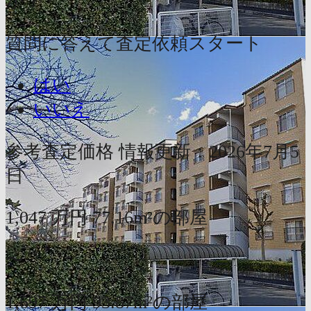
か？
質問に答えて査定依頼スタート
はい
いいえ
参考査定価格
情報更新：2026年7月5
日
1,047
万円
77.16m²の部屋
〜
1,697
万円
93.87m²の部屋