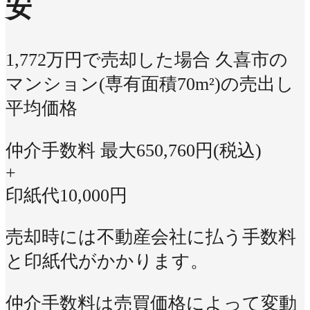
安
1,772万円で売却した場合
久喜市の
マンション(専有面積70m²)の売出し
平均価格
仲介手数料 最大
650,760
円(税込)
+
印紙代
10,000
円
売却時には不動産会社に払う手数料
と印紙代がかかります。
仲介手数料は売買価格によって変動