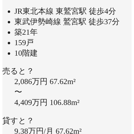
JR東北本線 東鷲宮駅 徒歩4分
東武伊勢崎線 鷲宮駅 徒歩37分
築21年
159戸
10階建
売ると？
2,086万円
67.62m²
〜
4,409万円
106.88m²
貸すと？
9.38万円/月
67.62m²